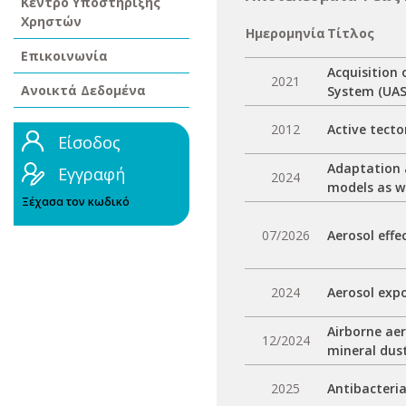
Κέντρο Υποστήριξης
Χρηστών
Ημερομηνία
Τίτλος
Επικοινωνία
Acquisition
2021
Ανοικτά Δεδομένα
System (UAS
2012
Active tecto
Είσοδος
Adaptation a
Εγγραφή
2024
models as we
Ξέχασα τον κωδικό
07/2026
Aerosol effe
2024
Aerosol exp
Airborne ae
12/2024
mineral dus
2025
Antibacteria