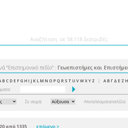
ανά
"
Επιστημονικό πεδίο
"
:
Γεωεπιστήμες και Επιστήμε
A
B
C
D
E
F
G
H
I
J
K
L
M
N
O
P
Q
R
S
T
U
V
W
X
Y
Z
|
Α
Β
Γ
Δ
Ε
Ζ
Η
μματα:
Σε σειρά:
Αποτελέσματα/σελίδα:
20 από 1335
επόμενο >