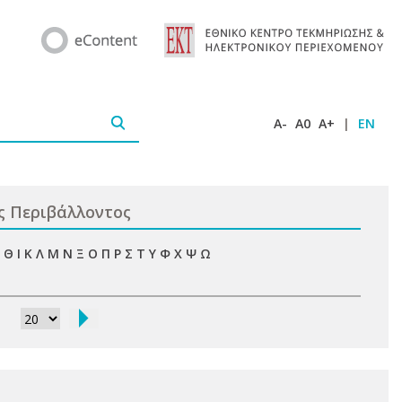
A-
A0
A+
|
EN
ς Περιβάλλοντος
Θ
Ι
Κ
Λ
Μ
Ν
Ξ
Ο
Π
Ρ
Σ
Τ
Υ
Φ
Χ
Ψ
Ω