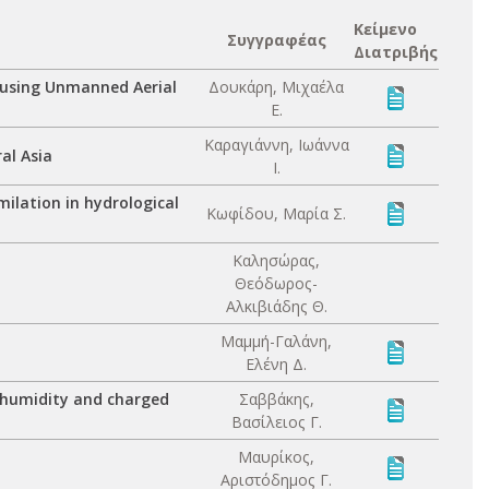
Κείμενο
Συγγραφέας
Διατριβής
t using Unmanned Aerial
Δουκάρη, Μιχαέλα
Ε.
Καραγιάννη, Ιωάννα
al Asia
Ι.
ilation in hydrological
Κωφίδου, Μαρία Σ.
Καλησώρας,
Θεόδωρος-
Αλκιβιάδης Θ.
Μαμμή-Γαλάνη,
Ελένη Δ.
h humidity and charged
Σαββάκης,
Βασίλειος Γ.
Μαυρίκος,
Αριστόδημος Γ.