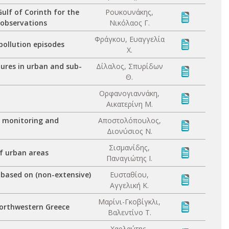
ulf of Corinth for the
Ρουκουνάκης,
 observations
Νικόλαος Γ.
Φράγκου, Ευαγγελία
pollution episodes
Χ.
tures in urban and sub-
Δίλαλος, Σπυρίδων
Θ.
Ορφανογιαννάκη,
Αικατερίνη Μ.
e monitoring and
Αποστολόπουλος,
Διονύσιος Ν.
Σισμανίδης,
f urban areas
Παναγιώτης Ι.
 based on (non-extensive)
Ευσταθίου,
Αγγελική Κ.
Μαρίνι-Γκοβίγκλι,
 northwestern Greece
Βαλεντίνο Τ.
Χαρλαύτης,