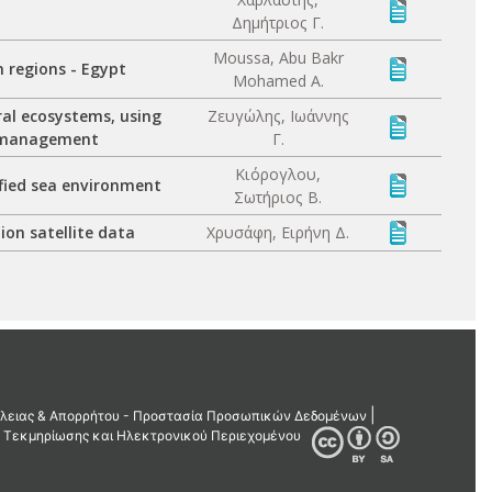
Δημήτριος Γ.
Moussa, Abu Bakr
n regions - Egypt
Mohamed A.
ral ecosystems, using
Ζευγώλης, Ιωάννης
d management
Γ.
Κιόρογλου,
ified sea environment
Σωτήριος Β.
on satellite data
Χρυσάφη, Ειρήνη Δ.