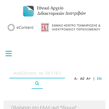
A-
A0
A+
|
EN
Πλοήγηση στο ΕΑΔΔ ανά
"
Ίδρυμα
"
: