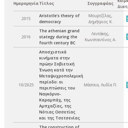
Κείμ
Ημερομηνία
Τίτλος
Συγγραφέας
Διατ
Aristotle's theory of
Μουρτζίλας,
2015
democracy
Δημήτριος Κ.
The athenian grand
Λεντάκης,
2016
stategy during the
Κωνσταντίνος Α.
fourth century BC
Aποσχιστικά
κινήματα στην
πρώην Σοβιετική
Ένωση κατά την
Μεταψυχροπολεμική
περίοδο: οι
10/2025
Μάσσια, Λυδία Π.
περιπτώσεις του
Ναγκόρνο-
Καραμπάχ, της
Αμπχαζίας, της
Νότιας Οσσετίας
και της Τσετσενίας
The construction of