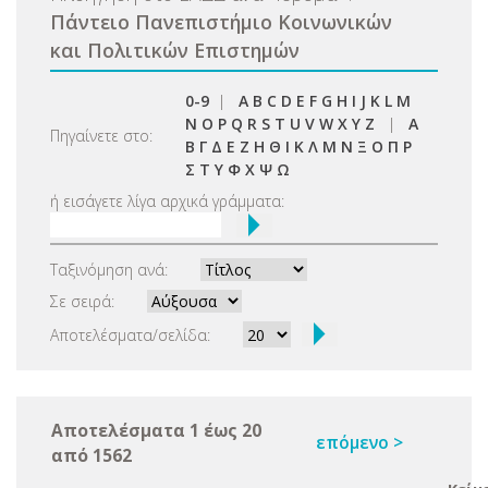
Πάντειο Πανεπιστήμιο Κοινωνικών
και Πολιτικών Επιστημών
0-9
|
A
B
C
D
E
F
G
H
I
J
K
L
M
N
O
P
Q
R
S
T
U
V
W
X
Y
Z
|
Α
Πηγαίνετε στο:
Β
Γ
Δ
Ε
Ζ
Η
Θ
Ι
Κ
Λ
Μ
Ν
Ξ
Ο
Π
Ρ
Σ
Τ
Υ
Φ
Χ
Ψ
Ω
ή εισάγετε λίγα αρχικά γράμματα:
Ταξινόμηση ανά:
Σε σειρά:
Αποτελέσματα/σελίδα:
Αποτελέσματα 1 έως 20
επόμενο >
από 1562