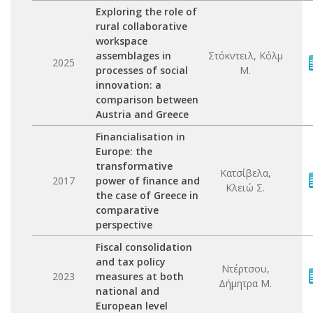
Exploring the role of
rural collaborative
workspace
assemblages in
Στόκντειλ, Κόλμ
2025
processes of social
Μ.
innovation: a
comparison between
Austria and Greece
Financialisation in
Europe: the
transformative
Κατσίβελα,
2017
power of finance and
Κλειώ Σ.
the case of Greece in
comparative
perspective
Fiscal consolidation
and tax policy
Ντέρτσου,
2023
measures at both
Δήμητρα Μ.
national and
European level