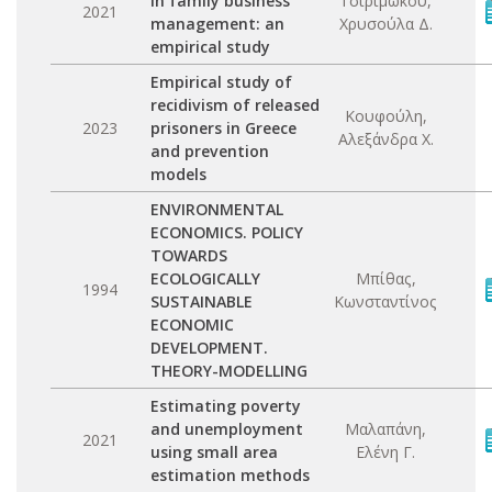
in family business
Τσιριμώκου,
2021
management: an
Χρυσούλα Δ.
empirical study
Empirical study of
recidivism of released
Κουφούλη,
2023
prisoners in Greece
Αλεξάνδρα Χ.
and prevention
models
ENVIRONMENTAL
ECONOMICS. POLICY
TOWARDS
ECOLOGICALLY
Μπίθας,
1994
SUSTAINABLE
Κωνσταντίνος
ECONOMIC
DEVELOPMENT.
THEORY-MODELLING
Estimating poverty
and unemployment
Μαλαπάνη,
2021
using small area
Ελένη Γ.
estimation methods