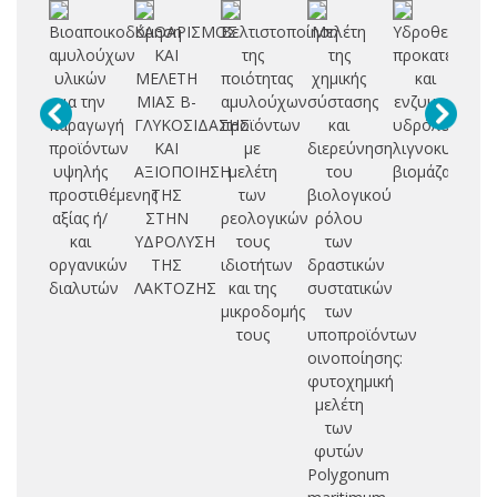
Βιοαποικοδόμηση
ΚΑΘΑΡΙΣΜΟΣ
Βελτιστοποίηση
Μελέτη
Υδροθερμική
Πα
αμυλούχων
ΚΑΙ
της
της
προκατεργασί
νε
υλικών
ΜΕΛΕΤΗ
ποιότητας
χημικής
και
για την
ΜΙΑΣ Β-
αμυλούχων
σύστασης
ενζυμική
παραγωγή
ΓΛΥΚΟΣΙΔΑΣΗΣ
προϊόντων
και
υδρόλυση
επ
προϊόντων
ΚΑΙ
με
διερεύνηση
λιγνοκυτταρι
υψηλής
ΑΞΙΟΠΟΙΗΣΗ
μελέτη
του
βιομάζας
δη
προστιθέμενης
ΤΗΣ
των
βιολογικού
κε
αξίας ή/
ΣΤΗΝ
ρεολογικών
ρόλου
και
ΥΔΡΟΛΥΣΗ
τους
των
οργανικών
ΤΗΣ
ιδιοτήτων
δραστικών
διαλυτών
ΛΑΚΤΟΖΗΣ
και της
συστατικών
μικροδομής
των
τους
υποπροϊόντων
οινοποίησης:
φυτοχημική
μελέτη
των
φυτών
Polygonum