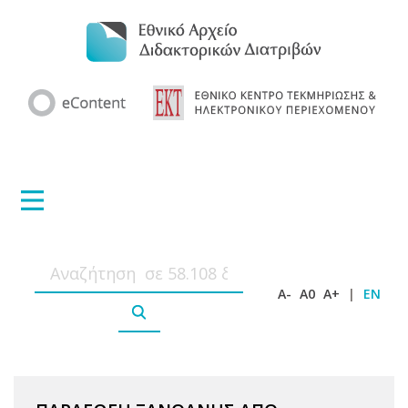
A-
A0
A+
|
EN