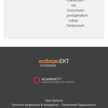
maritimum
και
Dorycnium
pentaphyllum
subsp.
herbaceum