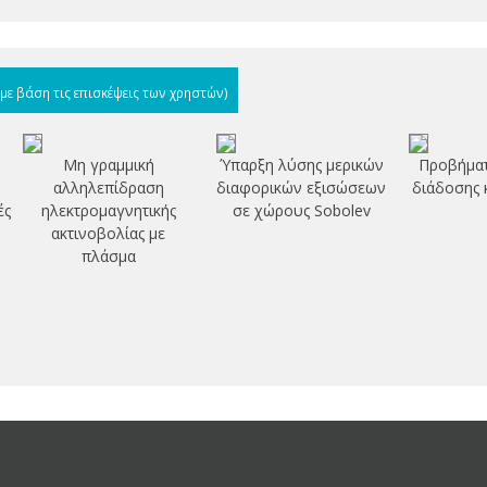
(με βάση τις επισκέψεις των χρηστών)
Μη γραμμική
Ύπαρξη λύσης μερικών
Προβήματ
αλληλεπίδραση
διαφορικών εξισώσεων
διάδοσης 
ές
ηλεκτρομαγνητικής
σε χώρους Sobolev
ακτινοβολίας με
πλάσμα