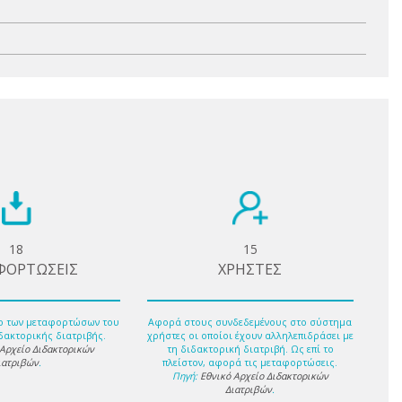
18
15
ΦΟΡΤΩΣΕΙΣ
ΧΡΗΣΤΕΣ
ο των μεταφορτώσων του
Αφορά στους συνδεδεμένους στο σύστημα
δακτορικής διατριβής.
χρήστες οι οποίοι έχουν αλληλεπιδράσει με
 Αρχείο Διδακτορικών
τη διδακτορική διατριβή. Ως επί το
ιατριβών
.
πλείστον, αφορά τις μεταφορτώσεις.
Πηγή:
Εθνικό Αρχείο Διδακτορικών
Διατριβών
.