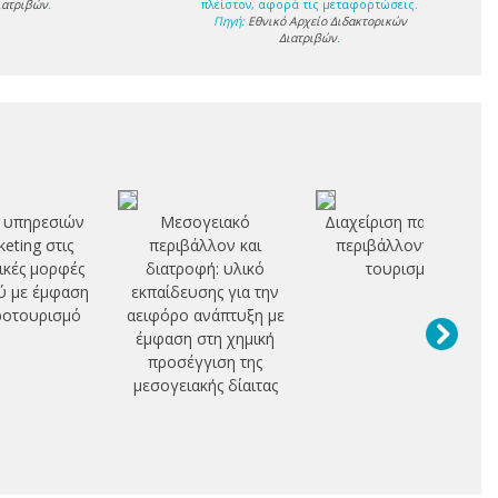
ιατριβών
.
πλείστον, αφορά τις μεταφορτώσεις.
Πηγή:
Εθνικό Αρχείο Διδακτορικών
Διατριβών
.
 υπηρεσιών
Μεσογειακό
Διαχείριση παράκτιου
keting στις
περιβάλλον και
περιβάλλοντος και
ικές μορφές
διατροφή: υλικό
τουρισμός
ύ με έμφαση
εκπαίδευσης για την
ροτουρισμό
αειφόρο ανάπτυξη με
έμφαση στη χημική
προσέγγιση της
μεσογειακής δίαιτας