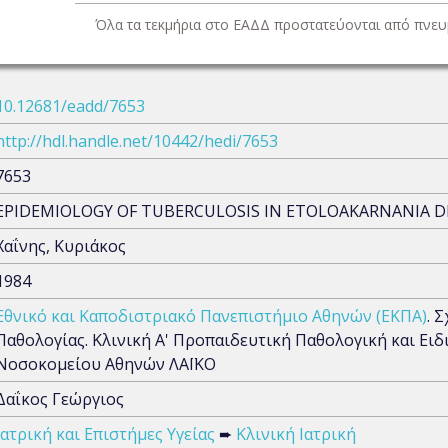
Όλα τα τεκμήρια στο ΕΑΔΔ προστατεύονται από πνευμ
10.12681/eadd/7653
http://hdl.handle.net/10442/hedi/7653
7653
EPIDEMIOLOGY OF TUBERCULOSIS IN ETOLOAKARNANIA DI
Χαΐνης, Κυριάκος
1984
Εθνικό και Καποδιστριακό Πανεπιστήμιο Αθηνών (ΕΚΠΑ)
. 
Παθολογίας. Κλινική Α' Προπαιδευτική Παθολογική και Ει
Νοσοκομείου Αθηνών ΛΑΪΚΟ
Δαΐκος Γεώργιος
Ιατρική και Επιστήμες Υγείας
➨
Κλινική Ιατρική