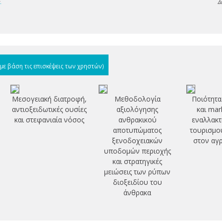
s
.
Δ
(με βάση τις επισκέψεις των χρηστών)
Μεσογειακή διατροφή,
Μεθοδολογία
Ποιότητα
αντιοξειδωτικές ουσίες
αξιολόγησης
και mar
και στεφανιαία νόσος
ανθρακικού
εναλλακτ
αποτυπώματος
τουρισμο
ξενοδοχειακών
στον αγ
υποδομών περιοχής
και στρατηγικές
μειώσεις των ρύπων
διοξειδίου του
άνθρακα