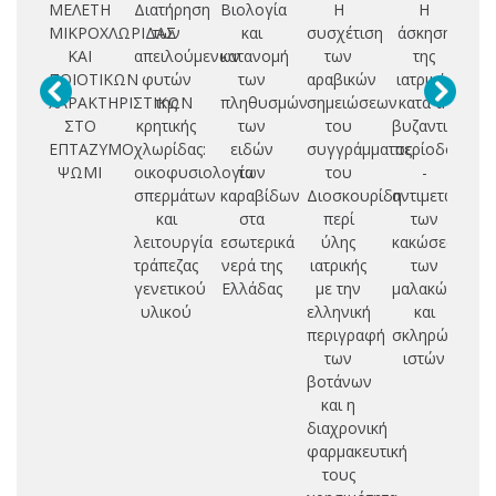
ΜΕΛΕΤΗ
Διατήρηση
Βιολογία
Η
Η
Σ
ΜΙΚΡΟΧΛΩΡΙΔΑΣ
των
και
συσχέτιση
άσκηση
ΚΑΙ
απειλούμενων
κατανομή
των
της
Μ
ΠΟΙΟΤΙΚΩΝ
φυτών
των
αραβικών
ιατρικής
ΧΑΡΑΚΤΗΡΙΣΤΙΚΩΝ
της
πληθυσμών
σημειώσεων
κατά τη
Ε
ΣΤΟ
κρητικής
των
του
βυζαντινή
ΕΠΤΑΖΥΜΟ
χλωρίδας:
ειδών
συγγράμματος
περίοδο
Χ
ΨΩΜΙ
οικοφυσιολογία
των
του
-
σπερμάτων
καραβίδων
Διοσκουρίδη
αντιμετώπιση
Π
και
στα
περί
των
λειτουργία
εσωτερικά
ύλης
κακώσεων
τράπεζας
νερά της
ιατρικής
των
γενετικού
Ελλάδας
με την
μαλακών
υλικού
ελληνική
και
περιγραφή
σκληρών
των
ιστών
βοτάνων
και η
διαχρονική
φαρμακευτική
τους