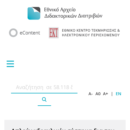
A-
A0
A+
|
EN