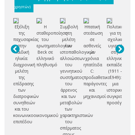
χρηστών)
Εξέλιξη
Η
Συμβολή
Ηπατική
Πολιτικές
Επ
της
σταθεροποίηση
στη
στεάτωση
για τη
παχυσαρκίας
του
μελέτη
σε
σχολική
στ
στην
ερωτηματολογίου
των
ασθενείς
υγιεινή
σ
παιδική
Beck σε
ιστοπαθολογικών
με
στην
κο
ηλικία:
ελληνικό
αλλοιώσεων
χρόνια
ελληνική
οι
διαχρονική
πληθυσμό
του
ηπατίτιδα
εκπαίδευση
μελέτη
γεννητικού
C:
(1911 –
συ
της
συστήματος
προδιαθετικοί
1949):
πρ
επίδρασης
του
παράγοντες
μια
δε
των
άρρενος
και
ιστορικο-
ε
διατροφικών
και των
μηχανισμοί
συγκριτική
κα
συνηθειών
μεταβολών
προσέγγιση
σ
και του
των
κοινωνικοοικονομικού
χαρακτηριστικών
ασ
επιπέδου
του
μ
σπέρματος
στ
στους
σ