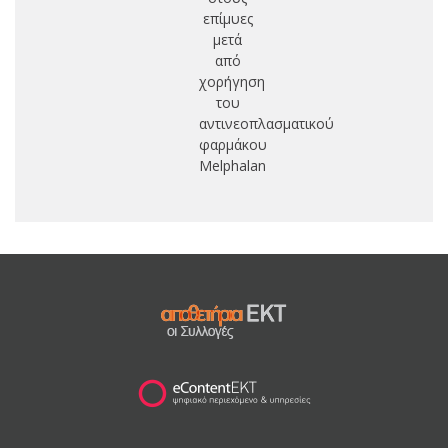
επίμυες
δε
μετά
επ
από
μ
χορήγηση
G
του
(
αντινεοπλασματικού
φαρμάκου
Melphalan