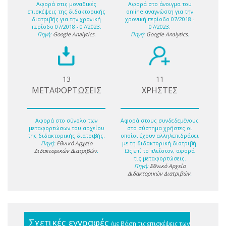
Αφορά στις μοναδικές
Αφορά στο άνοιγμα του
επισκέψεις της διδακτορικής
online αναγνώστη για την
διατριβής για την χρονική
χρονική περίοδο 07/2018 -
περίοδο 07/2018 - 07/2023.
07/2023.
Πηγή:
Google Analytics
.
Πηγή:
Google Analytics
.
13
11
ΜΕΤΑΦΟΡΤΩΣΕΙΣ
ΧΡΗΣΤΕΣ
Αφορά στο σύνολο των
Αφορά στους συνδεδεμένους
μεταφορτώσων του αρχείου
στο σύστημα χρήστες οι
της διδακτορικής διατριβής.
οποίοι έχουν αλληλεπιδράσει
Πηγή:
Εθνικό Αρχείο
με τη διδακτορική διατριβή.
Διδακτορικών Διατριβών
.
Ως επί το πλείστον, αφορά
τις μεταφορτώσεις.
Πηγή:
Εθνικό Αρχείο
Διδακτορικών Διατριβών
.
Σχετικές εγγραφές
(με βάση τις επισκέψεις των