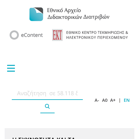
A-
A0
A+
|
EN