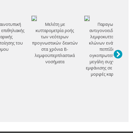
ινοτυπική
Μελέτη με
Παραγωγή
ς επιθηλιακής
κυτταρομετρία ροής
αντιγονοειδικών Τ
ταρικής
των νεότερων
λεμφοκυτταρικών
οίησης του
προγνωστικών δεικτών
κλώνων ενάντια σε
ύμου
στα χρόνια Β-
πεπτίδια
λεμφοϋπερπλαστικά
ογκοπρωτεϊνών με
νοσήματα
μεγάλη συχνότητα
εμφάνισης σε ποικίλες
μορφές καρκίνου