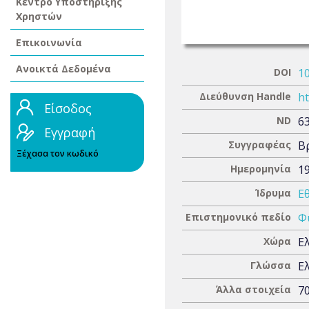
Κέντρο Υποστήριξης
Χρηστών
Επικοινωνία
Ανοικτά Δεδομένα
DOI
1
Διεύθυνση Handle
ht
Είσοδος
ND
6
Εγγραφή
Συγγραφέας
Β
Ξέχασα τον κωδικό
Ημερομηνία
1
Ίδρυμα
Ε
Επιστημονικό πεδίο
Φ
Χώρα
Ε
Γλώσσα
Ε
Άλλα στοιχεία
70