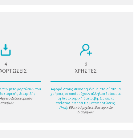
4
6
ΦΟΡΤΩΣΕΙΣ
ΧΡΗΣΤΕΣ
ο των μεταφορτώσων του
Αφορά στους συνδεδεμένους στο σύστημα
δακτορικής διατριβής.
χρήστες οι οποίοι έχουν αλληλεπιδράσει με
 Αρχείο Διδακτορικών
τη διδακτορική διατριβή. Ως επί το
ιατριβών
.
πλείστον, αφορά τις μεταφορτώσεις.
Πηγή:
Εθνικό Αρχείο Διδακτορικών
Διατριβών
.