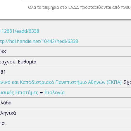
Όλα τα τεκμήρια στο ΕΑΔΔ προστατεύονται από πνευμ
0.12681/eadd/6338
tp://hdl.handle.net/10442/hedi/6338
338
ραχνού, Ευθυμία
981
θνικό και Καποδιστριακό Πανεπιστήμιο Αθηνών (ΕΚΠΑ)
. Σ
υσικές Επιστήμες
➨
Βιολογία
λλάδα
λληνικά
 σ.