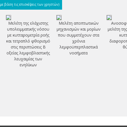
(με βάση τις επισκέψεις των χρηστών)
Μελέτη της ελάχιστης
Μελέτη αποπτωτικών
Ανοσοφα
υπολειμματικής νόσου
μηχανισμών και μορίων
μελέτη τη
με κυτταρομετρία ροής
που συμμετέχουν στα
κυτ
και τετραπλό φθορισμό
χρόνια
διαφοροπ
στις περιπτώσεις Β
λεμφοϋπερπλαστικά
θ
οξείας λεμφοβλαστικής
νοσήματα
λευχαιμίας των
ενηλίκων