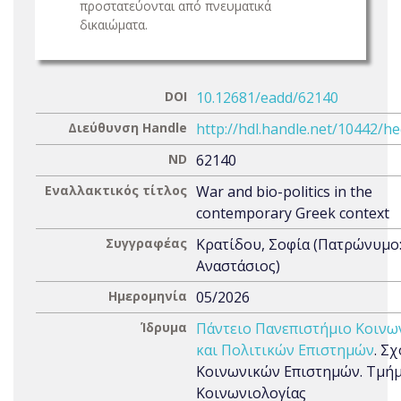
προστατεύονται από πνευματικά
δικαιώματα.
DOI
10.12681/eadd/62140
Διεύθυνση Handle
http://hdl.handle.net/10442/h
ND
62140
Εναλλακτικός τίτλος
War and bio-politics in the
contemporary Greek context
Συγγραφέας
Κρατίδου, Σοφία (Πατρώνυμο
Αναστάσιος)
Ημερομηνία
05/2026
Ίδρυμα
Πάντειο Πανεπιστήμιο Κοινω
και Πολιτικών Επιστημών
. Σ
Κοινωνικών Επιστημών. Τμή
Κοινωνιολογίας