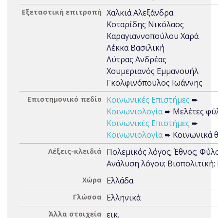
Εξεταστική επιτροπή
Χαλκιά Αλεξάνδρα
Κοταρίδης Νικόλαος
Καραγιαννοπούλου Χαρά
Λέκκα Βασιλική
Λύτρας Ανδρέας
Χουμεριανός Εμμανουήλ
Γκολφινόπουλος Ιωάννης
Επιστημονικό πεδίο
Κοινωνικές Επιστήμες
➨
Κοινωνιολογία
➨ Μελέτες φύ
Κοινωνικές Επιστήμες
➨
Κοινωνιολογία
➨ Κοινωνικά 
Λέξεις-κλειδιά
Πολεμικός λόγος; Έθνος; Φύλο
Ανάλυση λόγου; Βιοπολιτική;
Χώρα
Ελλάδα
Γλώσσα
Ελληνικά
Άλλα στοιχεία
εικ.