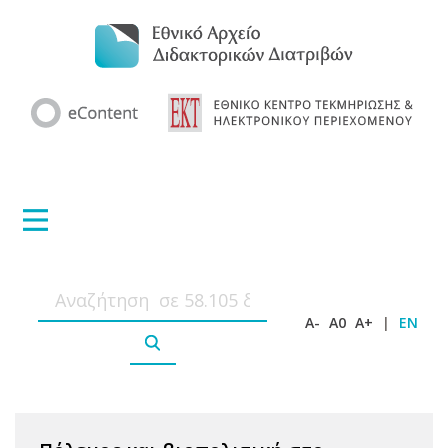
A-
A0
A+
|
EN