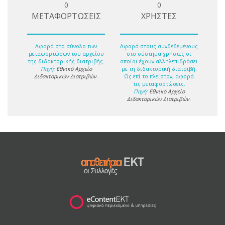
0
0
ΜΕΤΑΦΟΡΤΩΣΕΙΣ
ΧΡΗΣΤΕΣ
Αφορά στο σύνολο των
Αφορά στους συνδεδεμένους
μεταφορτώσων του αρχείου
στο σύστημα χρήστες οι
της διδακτορικής διατριβής.
οποίοι έχουν αλληλεπιδράσει
Πηγή:
Εθνικό Αρχείο
με τη διδακτορική διατριβή.
Διδακτορικών Διατριβών
.
Ως επί το πλείστον, αφορά
τις μεταφορτώσεις.
Πηγή:
Εθνικό Αρχείο
Διδακτορικών Διατριβών
.