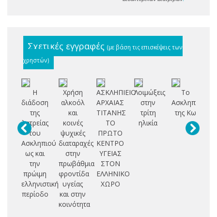
Σχετικές εγγραφές
(με βάση τις επισκέψεις των
χρηστών)
Η
Χρήση
ΑΣΚΛΗΠΙΕΙΟ
Λοιμώξεις
Το
Γα
διάδοση
αλκοόλ
ΑΡΧΑΙΑΣ
στην
Ασκληπιείο
της
και
ΤΙΤΑΝΗΣ
τρίτη
της Κω
λατρείας
κοινές
ΤΟ
ηλικία
του
ψυχικές
ΠΡΩΤΟ
αρ
Ασκληπιού
διαταραχές
ΚΕΝΤΡΟ
ως και
στην
ΥΓΕΙΑΣ
φ
την
πρωβάθμια
ΣΤΟΝ
πρώιμη
φροντίδα
ΕΛΛΗΝΙΚΟ
ελληνιστική
υγείας
ΧΩΡΟ
περίοδο
και στην
κοινότητα