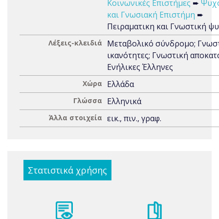
Κοινωνικές Επιστήμες
➨
Ψυχ
και Γνωσιακή Επιστήμη
➨
Πειραματικη και Γνωστική ψ
Λέξεις-κλειδιά
Μεταβολικό σύνδρομο; Γνωσ
ικανότητες; Γνωστική αποκατ
Ενήλικες Έλληνες
Χώρα
Ελλάδα
Γλώσσα
Ελληνικά
Άλλα στοιχεία
εικ., πιν., γραφ.
Στατιστικά χρήσης