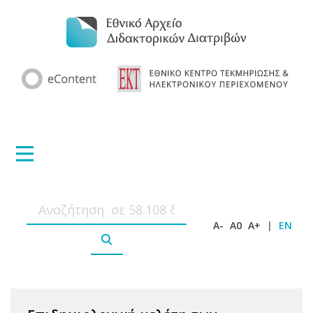
A-
A0
A+
|
EN