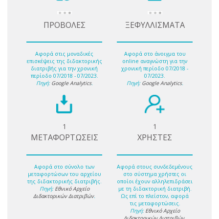
ΠΡΟΒΟΛΕΣ
ΞΕΦΥΛΛΙΣΜΑΤΑ
Αφορά στις μοναδικές
Αφορά στο άνοιγμα του
επισκέψεις της διδακτορικής
online αναγνώστη για την
διατριβής για την χρονική
χρονική περίοδο 07/2018 -
περίοδο 07/2018 - 07/2023.
07/2023.
Πηγή:
Google Analytics
.
Πηγή:
Google Analytics
.
1
1
ΜΕΤΑΦΟΡΤΩΣΕΙΣ
ΧΡΗΣΤΕΣ
Αφορά στο σύνολο των
Αφορά στους συνδεδεμένους
μεταφορτώσων του αρχείου
στο σύστημα χρήστες οι
της διδακτορικής διατριβής.
οποίοι έχουν αλληλεπιδράσει
Πηγή:
Εθνικό Αρχείο
με τη διδακτορική διατριβή.
Διδακτορικών Διατριβών
.
Ως επί το πλείστον, αφορά
τις μεταφορτώσεις.
Πηγή:
Εθνικό Αρχείο
Διδακτορικών Διατριβών
.