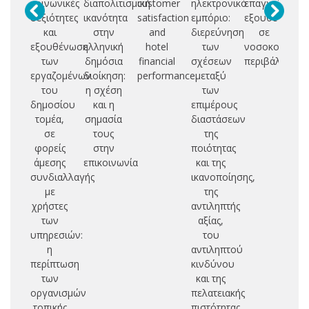
κοινωνικές
διαπολιτισμική
customer
ηλεκτρονικό
επαγγελματικ
se
δεξιότητες
ικανότητα
satisfaction
εμπόριο:
εξουθένωσης
και
στην
and
διερεύνηση
σε
in
εξουθένωση
ελληνική
hotel
των
νοσοκομειακά
s
των
δημόσια
financial
σχέσεων
περιβάλλοντα
εργαζομένων
διοίκηση:
performance
μεταξύ
f
του
η σχέση
των
h
δημοσίου
και η
επιμέρους
τομέα,
σημασία
διαστάσεων
σε
τους
της
φορείς
στην
ποιότητας
άμεσης
επικοινωνία
και της
συνδιαλλαγής
ικανοποίησης,
με
της
χρήστες
αντιληπτής
των
αξίας,
υπηρεσιών:
του
η
αντιληπτού
περίπτωση
κινδύνου
των
και της
οργανισμών
πελατειακής
τοπικής
πιστότητας