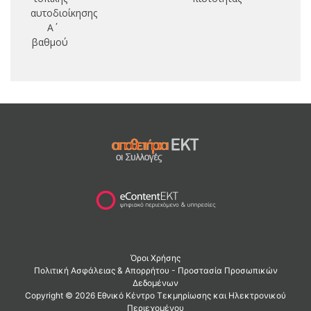
αυτοδιοίκησης
Α΄
βαθμού