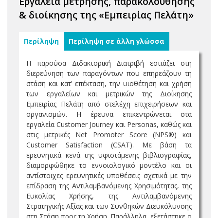
Εργαλεία μέτρησης, παρακολούθησης
& διοίκησης της «Εμπειρίας Πελάτη»
Περίληψη
Περίληψη σε άλλη γλώσσα
Η παρούσα Διδακτορική Διατριβή εστιάζει στη
διερεύνηση των παραγόντων που επηρεάζουν τη
στάση και κατ’ επέκταση, την υιοθέτηση και χρήση
των εργαλείων και μετρικών της Διοίκησης
Εμπειρίας Πελάτη από στελέχη επιχειρήσεων και
οργανισμών. Η έρευνα επικεντρώνεται στα
εργαλεία Customer Journey και Personas, καθώς και
στις μετρικές Net Promoter Score (NPS®) και
Customer Satisfaction (CSAT). Με βάση τα
ερευνητικά κενά της υφιστάμενης βιβλιογραφίας,
διαμορφώθηκε το εννοιολογικό μοντέλο και οι
αντίστοιχες ερευνητικές υποθέσεις σχετικά με την
επίδραση της Αντιλαμβανόμενης Χρησιμότητας, της
Ευκολίας Χρήσης, της Αντιλαμβανόμενης
Στρατηγικής Αξίας και των Συνθηκών Διευκόλυνσης
στη Στάση προς τη Χρήση. Παράλληλα, εξετάστηκε ο