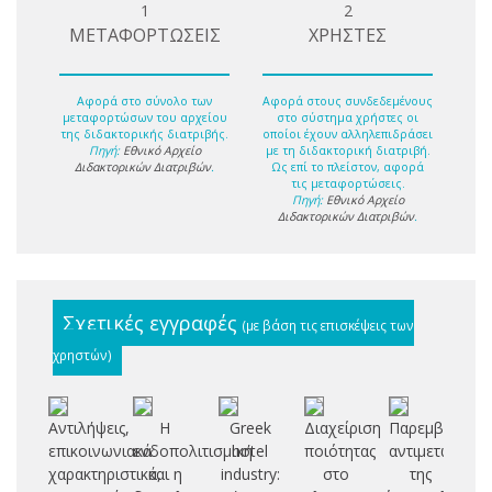
1
2
ΜΕΤΑΦΟΡΤΩΣΕΙΣ
ΧΡΗΣΤΕΣ
Αφορά στο σύνολο των
Αφορά στους συνδεδεμένους
μεταφορτώσων του αρχείου
στο σύστημα χρήστες οι
της διδακτορικής διατριβής.
οποίοι έχουν αλληλεπιδράσει
Πηγή:
Εθνικό Αρχείο
με τη διδακτορική διατριβή.
Διδακτορικών Διατριβών
.
Ως επί το πλείστον, αφορά
τις μεταφορτώσεις.
Πηγή:
Εθνικό Αρχείο
Διδακτορικών Διατριβών
.
Σχετικές εγγραφές
(με βάση τις επισκέψεις των
χρηστών)
Αντιλήψεις,
Η
Greek
Διαχείριση
Παρεμβάσεις
L
επικοινωνιακά
ενδοπολιτισμική
hotel
ποιότητας
αντιμετώπιση
t
χαρακτηριστικά,
και η
industry:
στο
της
o