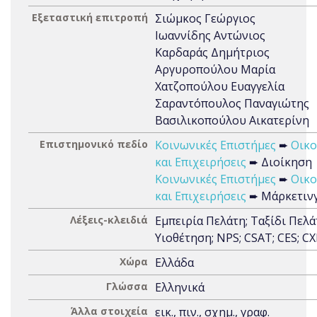
Εξεταστική επιτροπή
Σιώμκος Γεώργιος
Ιωαννίδης Αντώνιος
Καρδαράς Δημήτριος
Αργυροπούλου Μαρία
Χατζοπούλου Ευαγγελία
Σαραντόπουλος Παναγιώτης
Βασιλικοπούλου Αικατερίνη
Επιστημονικό πεδίο
Κοινωνικές Επιστήμες
➨
Οικο
και Επιχειρήσεις
➨ Διοίκηση
Κοινωνικές Επιστήμες
➨
Οικο
και Επιχειρήσεις
➨ Μάρκετιν
Λέξεις-κλειδιά
Εμπειρία Πελάτη; Ταξίδι Πελά
Υιοθέτηση; NPS; CSAT; CES; C
Χώρα
Ελλάδα
Γλώσσα
Ελληνικά
Άλλα στοιχεία
εικ., πιν., σχημ., γραφ.