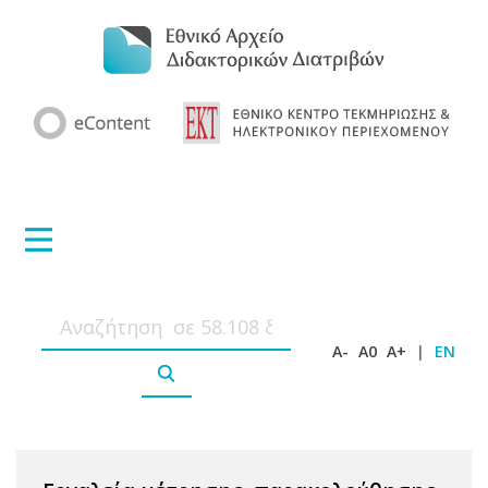
A-
A0
A+
|
EN