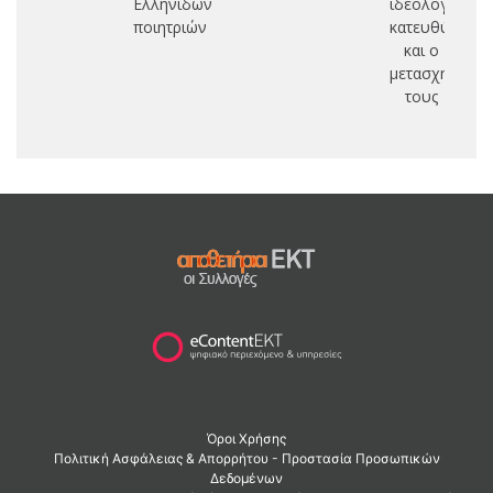
Ελληνίδων
ιδεολογικές
ποιητριών
κατευθύνσεις
και ο
μετασχηματισ
τους