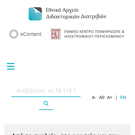
A-
A0
A+
|
EN