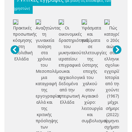
(με βάση τις επισκέψεις των
χρηστών)
Πρακτικές
Αναζητώντας
Οι
Υφάσματα
Πώς
Εξ
προσωπικής
τη
οικονομικές
και
καταγράφηκε
κόσμησης
γυναικεία
δραστηριότητες
ενδύματα
ο 20ός
στη
ποίηση
του
σε
αιώνας
χ
Νεολιθική
στα
μυκηναϊκού
τελετουργίες
στα
Ελλάδα
χρόνια
ιερατείου:
της
ελληνικά
ο
του
επιγραφικά
ύστερης
σχολικά
Μεσοπολέμου:
και
εποχής
εγχειρίδια
π
μια
αρχαιολογικά
του
Ιστορίας
οι
καταγραφή
δεδομένα
χαλκού
από την
της
από την
στον
χούντα
εργογραφίας
ηπειρωτική
Αιγαιακό
(1967)
αλλά και
Ελλάδα
χώρο:
μέχρι
της
λειτουργία
σήμερα
κριτικής
και
(2022):
πρόσληψης
συμβολισμοί
ερμηνευτικά
των
σχήματα,