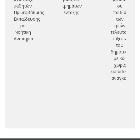
μαθητών
τμημάτων
σε
τ
Πρωτοβάθμιας
ένταξης
παιδιά
Εκπαίδευσης
των
πο
με
τριών
Νοητική
τελευταίων
δι
Αναπηρία
τάξεων
γ
του
τυ
δημοτικού
με και
ελ
χωρίς
εκπαιδευτικές
ανάγκες