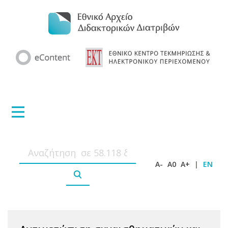
A-
A0
A+
|
EN