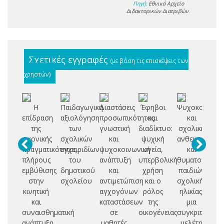
Πηγή:
Εθνικό Αρχείο
Διδακτορικών Διατριβών
.
Σχετικές εγγραφές
(με βάση τις επισκέψεις των
χρηστών)
Η
Παιδαγωγική
Διαστάσεις
Έφηβοι
Ψυχοκοινωνι
Ι
επίδραση
αξιολόγηση
προσωπικότητας,
και
και
της
των
γνωστική
διαδίκτυο:
σχολική
αν
εικονικής
σχολικών
και
ψυχική
ανθεκτικότητα
κ
πραγματικότητας
εγχειριδίων
ψυχοκοινωνική
υγεία,
και
αν
πλήρους
του
ανάπτυξη
υπερβολική
θυματοποίησ
κι
εμβύθισης
δημοτικού
και
χρήση
παιδιών
στην
σχολείου
αντιμετώπιση
και ο
σχολικής
Ε
κινητική
αγχογόνων
ρόλος
ηλικίας:
(
και
καταστάσεων
της
μια
19
συναισθηματική
σε
οικογένειας
συγκριτική
α
ανάπτυξη
μαθητές
μελέτη