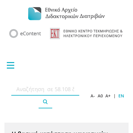
A-
A0
A+
|
EN