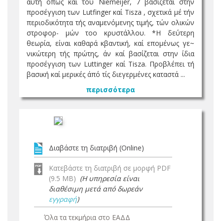
αυτή όπως καί του Niemeijer, 7 βασίζεται στην
προσέγγιση των Lutfinger καί Tisza , σχετικά μέ τήν
περιοδικότητα τής αναμενόμενης τιμής, τών ολικών
στροφορ- μών τοο κρυστάλλου. *Η δεύτερη
θεωρία, είναι καθαρά κβαντική, καί επομένως γε~
νικώτερη τής πρώτης, άν καί βασίζεται στην ίδια
προσέγγιση των Luttinger καί Tisza. Προβλέπει τή
βασική καί μερικές άπό τίς διεγερμένες καταστά ...
περισσότερα
Διαβάστε τη διατριβή (Online)
Κατεβάστε τη διατριβή σε μορφή PDF
(9.5 MB)
(Η υπηρεσία είναι
διαθέσιμη μετά από δωρεάν
εγγραφή
)
Όλα τα τεκμήρια στο ΕΑΔΔ