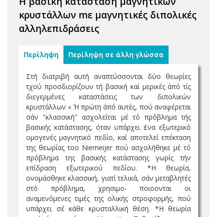
Η βασική κατάσταση μαγνητικών
κρυστάλλων mε μαγνητικές διπολικές
αλληλεπιδράσεις
Περίληψη
Περίληψη σε άλλη γλώσσα
Στή διατριβή αυτή αναπτύσσονται δύο θεωρίες
τχού προσδιορίζουν τή βασική καί μερικές άπό τίς
διεγερμένες καταστάσεις των διπολικών
κρυστάλλων « Ή πρώτη άπό αυτές, πού αναφέρεται
σάν "κλασσική" ασχολείται μέ τό πρόβλημα τής
βασικής κατάστασης, όταν υπάρχει £να εξωτερικό
ομογενές μαγνητικό πεδίο, καί αποτελεί επέκταση
της θεωρίας τοο Niemeijer πού ασχολήθηκε μέ τό
πρόβλημα της βασικής κατάστασης γωρίς τήν
επίδραση εξωτερικού πεδίου. *Η θεωρία,
ονομάσθηκε κλασσική, γιατί τελικά, σάν μεταβλητές
στό πρόβλημα, χρησιμο- ποιοονται οι
αναμενόμενες τιμές της ολικής στροφορμής, πού
υπάρχει σέ κάθε κρυσταλλική θέση. *Η θεωρία