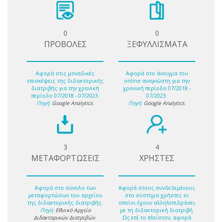
0
0
ΠΡΟΒΟΛΕΣ
ΞΕΦΥΛΛΙΣΜΑΤΑ
Αφορά στις μοναδικές
Αφορά στο άνοιγμα του
επισκέψεις της διδακτορικής
online αναγνώστη για την
διατριβής για την χρονική
χρονική περίοδο 07/2018 -
περίοδο 07/2018 - 07/2023.
07/2023.
Πηγή:
Google Analytics
.
Πηγή:
Google Analytics
.
3
4
ΜΕΤΑΦΟΡΤΩΣΕΙΣ
ΧΡΗΣΤΕΣ
Αφορά στο σύνολο των
Αφορά στους συνδεδεμένους
μεταφορτώσων του αρχείου
στο σύστημα χρήστες οι
της διδακτορικής διατριβής.
οποίοι έχουν αλληλεπιδράσει
Πηγή:
Εθνικό Αρχείο
με τη διδακτορική διατριβή.
Διδακτορικών Διατριβών
.
Ως επί το πλείστον, αφορά