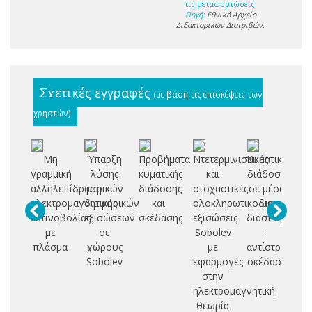
τις μεταφορτώσεις.
Πηγή:
Εθνικό Αρχείο
Διδακτορικών Διατριβών
.
Σχετικές εγγραφές
(με βάση τις επισκέψεις των
χρηστών)
Μη
Ύπαρξη
Προβήματα
Ντετερμινιστικές
Κυματική
Δ
γραμμική
λύσης
κυματικής
και
διάδοση
αλληλεπίδραση
μερικών
διάδοσης
στοχαστικές
σε μέσα
Σ
ηλεκτρομαγνητικής
διαφορικών
και
ολοκληρωτικοδιαφορικές
με
Η
ακτινοβολίας
εξισώσεων
σκέδασης
εξισώσεις
διασπορά
Κ
με
σε
Sobolev
:
πλάσμα
χώρους
με
αντίστροφη
Ε
Sobolev
εφαρμογές
σκέδαση
Κ
στην
ηλεκτρομαγνητική
ΕΛ
θεωρία
Κ