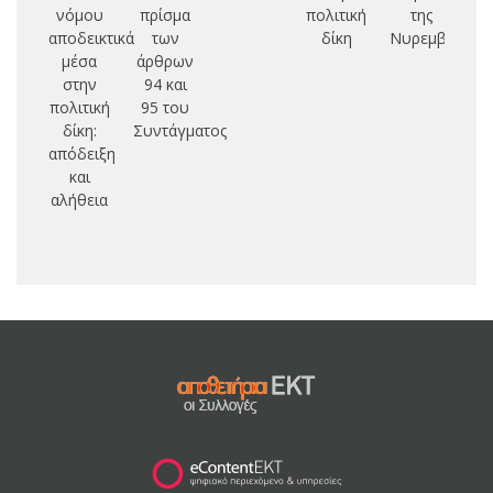
νόμου
πρίσμα
πολιτική
της
αποδεικτικά
των
δίκη
Νυρεμβέργης
πο
μέσα
άρθρων
ν
στην
94 και
πολιτική
95 του
σ
δίκη:
Συντάγματος
απόδειξη
μ
και
αλήθεια
πο
δ