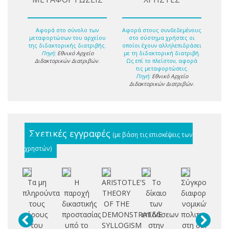
Αφορά στο σύνολο των
Αφορά στους συνδεδεμένους
μεταφορτώσων του αρχείου
στο σύστημα χρήστες οι
της διδακτορικής διατριβής.
οποίοι έχουν αλληλεπιδράσει
Πηγή:
Εθνικό Αρχείο
με τη διδακτορική διατριβή.
Διδακτορικών Διατριβών
.
Ως επί το πλείστον, αφορά
τις μεταφορτώσεις.
Πηγή:
Εθνικό Αρχείο
Διδακτορικών Διατριβών
.
Σχετικές εγγραφές
(με βάση τις επισκέψεις των
χρηστών)
Τα μη
Η
ARISTOTLE'S
Το
Σύγκρουση
Α
πληρούντα
παροχή
THEORY
δίκαιο
διαφορετικών
αν
τους
δικαστικής
OF THE
των
νομικών
όρους
προστασίας
DEMONSTRATIVE
επιδόσεων
πολιτισμών
επ
του
υπό το
SYLLOGISM
στην
στη δίκη
ερ