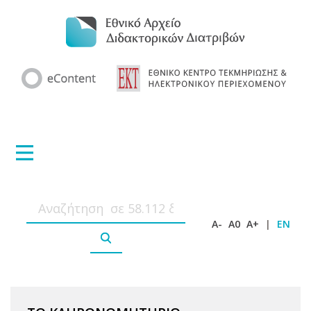
A-
A0
A+
|
EN