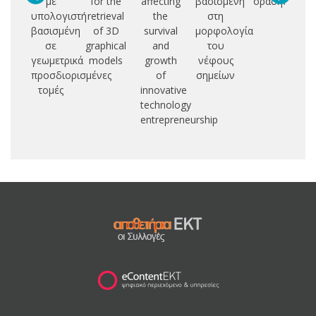
με
for the
affecting
βασισμένη
όρασης
α
υπολογιστή
retrieval
the
στη
βασισμένη
of 3D
survival
μορφολογία
άδ
σε
graphical
and
του
γεωμετρικά
models
growth
νέφους
πο
προσδιορισμένες
of
σημείων
τομές
innovative
technology
entrepreneurship