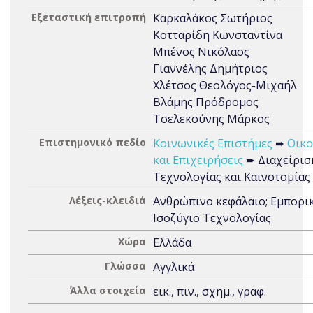
Εξεταστική επιτροπή
Καρκαλάκος Σωτήριος
Κοτταρίδη Κωνσταντίνα
Μπένος Νικόλαος
Γιαννέλης Δημήτριος
Χλέτσος Θεολόγος-Μιχαήλ
Βλάμης Πρόδρομος
Τσελεκούνης Μάρκος
Επιστημονικό πεδίο
Κοινωνικές Επιστήμες
➨
Οικο
και Επιχειρήσεις
➨ Διαχείρισ
Τεχνολογίας και Καινοτομίας
Λέξεις-κλειδιά
Ανθρώπινο κεφάλαιο; Εμπορικ
Ισοζύγιο Τεχνολογίας
Χώρα
Ελλάδα
Γλώσσα
Αγγλικά
Άλλα στοιχεία
εικ., πιν., σχημ., γραφ.