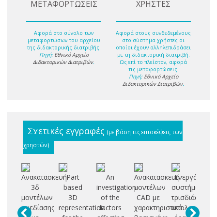
ΜΕΤΑΦΟΡΤΩΣΕΙΣ
ΧΡΗΣΤΕΣ
Αφορά στο σύνολο των
Αφορά στους συνδεδεμένους
μεταφορτώσων του αρχείου
στο σύστημα χρήστες οι
της διδακτορικής διατριβής.
οποίοι έχουν αλληλεπιδράσει
Πηγή:
Εθνικό Αρχείο
με τη διδακτορική διατριβή.
Διδακτορικών Διατριβών
.
Ως επί το πλείστον, αφορά
τις μεταφορτώσεις.
Πηγή:
Εθνικό Αρχείο
Διδακτορικών Διατριβών
.
Σχετικές εγγραφές
(με βάση τις επισκέψεις των
χρηστών)
Ανακατασκευή
Part
An
Ανακατασκευή
Ενεργά
Α
3δ
based
investigation
μοντέλων
συστήματα
ρο
μοντέλων
3D
of the
CAD με
τρισδιάστατης
συ
σχεδίασης
representation
factors
χαρακτηριστικά
υπολογιστική
γ