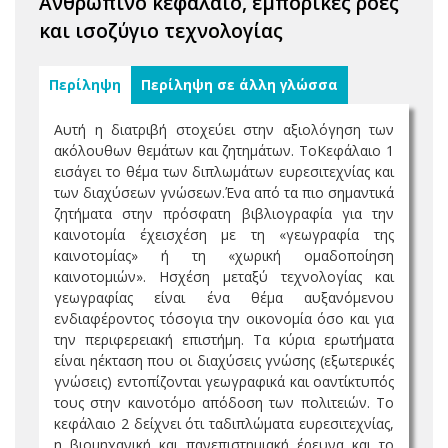
Ανθρώπινο κεφάλαιο, εμπορικές ροές
και ισοζύγιο τεχνολογίας
Περίληψη
Περίληψη σε άλλη γλώσσα
Αυτή η διατριβή στοχεύει στην αξιολόγηση των
ακόλουθων θεμάτων και ζητημάτων. ΤοΚεφάλαιο 1
εισάγει το θέμα των διπλωμάτων ευρεσιτεχνίας και
των διαχύσεων γνώσεων.Ένα από τα πιο σημαντικά
ζητήματα στην πρόσφατη βιβλιογραφία για την
καινοτομία έχεισχέση με τη «γεωγραφία της
καινοτομίας» ή τη «χωρική ομαδοποίηση
καινοτομιών». Ησχέση μεταξύ τεχνολογίας και
γεωγραφίας είναι ένα θέμα αυξανόμενου
ενδιαφέροντος τόσογια την οικονομία όσο και για
την περιφερειακή επιστήμη. Τα κύρια ερωτήματα
είναι ηέκταση που οι διαχύσεις γνώσης (εξωτερικές
γνώσεις) εντοπίζονται γεωγραφικά και οαντίκτυπός
τους στην καινοτόμο απόδοση των πολιτειών. Το
κεφάλαιο 2 δείχνει ότι ταδιπλώματα ευρεσιτεχνίας,
η βιομηχανική και πανεπιστημιακή έρευνα και το