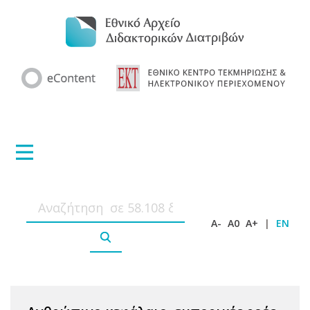
A-
A0
A+
|
EN