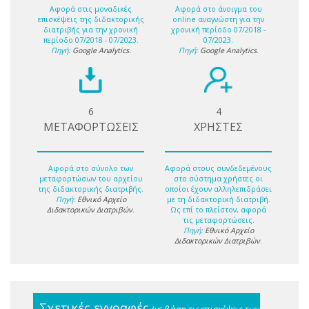
Αφορά στις μοναδικές
Αφορά στο άνοιγμα του
επισκέψεις της διδακτορικής
online αναγνώστη για την
διατριβής για την χρονική
χρονική περίοδο 07/2018 -
περίοδο 07/2018 - 07/2023.
07/2023.
Πηγή:
Google Analytics
.
Πηγή:
Google Analytics
.
6
4
ΜΕΤΑΦΟΡΤΩΣΕΙΣ
ΧΡΗΣΤΕΣ
Αφορά στο σύνολο των
Αφορά στους συνδεδεμένους
μεταφορτώσων του αρχείου
στο σύστημα χρήστες οι
της διδακτορικής διατριβής.
οποίοι έχουν αλληλεπιδράσει
Πηγή:
Εθνικό Αρχείο
με τη διδακτορική διατριβή.
Διδακτορικών Διατριβών
.
Ως επί το πλείστον, αφορά
τις μεταφορτώσεις.
Πηγή:
Εθνικό Αρχείο
Διδακτορικών Διατριβών
.
Σχετικές εγγραφές
(με βάση τις επισκέψεις των