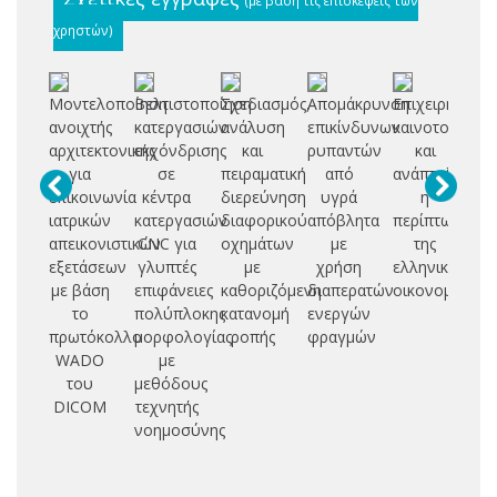
χρηστών)
Μοντελοποίηση
Βελτιστοποίηση
Σχεδιασμός,
Απομάκρυνση
Επιχειρηματικ
Π
ανοιχτής
κατεργασιών
ανάλυση
επικίνδυνων
καινοτομία
σ
αρχιτεκτονικής
εκχόνδρισης
και
ρυπαντών
και
για
σε
πειραματική
από
ανάπτυξη:
ασ
επικοινωνία
κέντρα
διερεύνηση
υγρά
η
ν
ιατρικών
κατεργασιών
διαφορικού
απόβλητα
περίπτωση
απεικονιστικών
CNC για
οχημάτων
με
της
υπ
εξετάσεων
γλυπτές
με
χρήση
ελληνικής
δι
με βάση
επιφάνειες
καθοριζόμενη
διαπερατών
οικονομίας
το
πολύπλοκης
κατανομή
ενεργών
πρωτόκολλο
μορφολογίας
ροπής
φραγμών
WADO
με
του
μεθόδους
DICOM
τεχνητής
νοημοσύνης