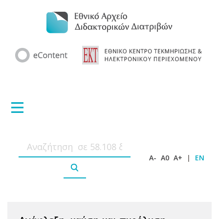
A-
A0
A+
|
EN