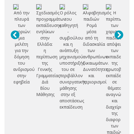
Από την
Σχεδιασμός
Ο ρόλος
Αλφαβητισμός
Η
Συ
πλευρά
προγραμμάτων
του
παιδιών
περίπτωση
δι
των
εκπαίδευσης
καθηγητή
Ρομά
των
εκ
αγοριών:
ενηλίκων
-
μέσα
χαρισματικών
μια
στην
συμβούλου
από τη
παιδιών:
πα
μελέτη
Ελλάδα:
και η
διδασκαλία
απόψεις
για την
η
ανάπτυξη
των
των
δι
δόμηση
περίπτωση
μηχανισμού
ανθρωπίνων
εκπαιδευτικώ
ετ
του
της
υποστήριξής
δικαιωμάτων.
της
ανδρισμού
Γενικής
του σε
Δυνατότητες
πρωτοβάθμια
δ
στην
Γραμματείας
περιβάλλον
και
εκπαίδευσης
εφηβεία
Διά
συνεργατικής
περιορισμοί
σε
σ
Βίου
μάθησης
θέματα
ελ
Μάθησης
στην εξ
αναγνώρισης
σ
αποστάσεως
και
εκπαίδευση
διαχείρισης
της
διαφορετικότ
των
παιδιών