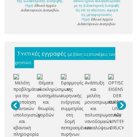
της διδακτορικής διατριβής.
οποίοι έχουν αλληλεπιδράσει
Πηγή:
Εθνικό Αρχείο
με τη διδακτορική διατριβή.
Διδακτορικών Διατριβών
.
Ως επί το πλείστον, αφορά
τις μεταφορτώσεις.
Πηγή:
Εθνικό Αρχείο
Διδακτορικών Διατριβών
.
Σχετικές εγγραφές
(με βάση τις επισκέψεις των
χρηστών)
Μελέτη
Θέματα
Εφαρμογές
Ανάπτυξη
OPTISCHE
Σ
προβλημάτων
ολοκληρώσιμων
της
και
EIGENSCHAF
για την
συστημάτων
πυρηνικής
μελέτη
DER
Μ
υλοποίηση
και
ενέργειας
μονοστρωματικών
KUPFERHALO
κβαντικών
θεωρίας
συμμετρίας
και
UND
Ε
υπολογιστών
χορδών
στη
πολυστρωματικών
AGJ
Π
και
δομή
νανοδομικών
UNTER
Σ
κβαντική
πεπερασμένων
επικαλύψεων
DRUCK
Ι
πληροφορία
πυρήνων
Κ