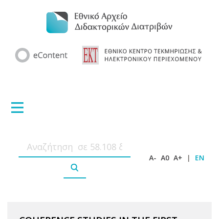
A-
A0
A+
|
EN