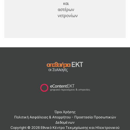
και
αστέρων
νετρονίων