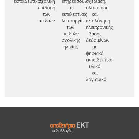
εκπαιδευτικού
σχολική
επηρεάσουν
σχεδίαση,
α
επίδοση
τις
υλοποίηση
των
εκτελεστικές
και
εμ
παιδιών
λειτουργίες
αξιολόγηση
πρ
των
ηλεκτρονικής
παιδιών
βάσης
σχολικής
δεδομένων
ηλικίας
με
ψηφιακό
εκπαιδευτικό
υλικό
και
λογισμικό