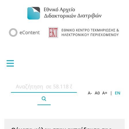
A-
A0
A+
|
EN