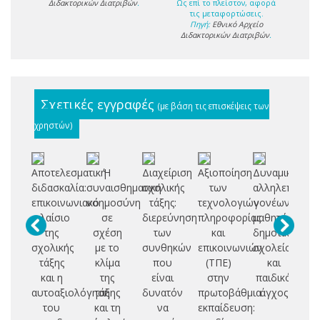
Διδακτορικών Διατριβών
.
Ως επί το πλείστον, αφορά
τις μεταφορτώσεις.
Πηγή:
Εθνικό Αρχείο
Διδακτορικών Διατριβών
.
Σχετικές εγγραφές
(με βάση τις επισκέψεις των
χρηστών)
Αποτελεσματική
Η
Διαχείριση
Αξιοποίηση
Δυναμική
διδασκαλία:
συναισθηματική
σχολικής
των
αλληλεπίδρα
δι
επικοινωνιακό
νοημοσύνη
τάξης:
τεχνολογιών
γονέων-
σ
πλαίσιο
σε
διερεύνηση
πληροφορίας
μαθητών
εκ
της
σχέση
των
και
δημοτικού
σχολικής
με το
συνθηκών
επικοινωνιών
σχολείου
μ
τάξης
κλίμα
που
(ΤΠΕ)
και
και η
της
είναι
στην
παιδικό
σ
αυτοαξιολόγηση
τάξης
δυνατόν
πρωτοβάθμια
άγχος
του
και τη
να
εκπαίδευση:
θε