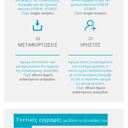
επισκέψεις της διδακτορικής
online αναγνώστη για την
διατριβής για την χρονική
χρονική περίοδο 07/2018 -
περίοδο 07/2018 - 07/2023.
07/2023.
Πηγή:
Google Analytics
.
Πηγή:
Google Analytics
.
22
21
ΜΕΤΑΦΟΡΤΩΣΕΙΣ
ΧΡΗΣΤΕΣ
Αφορά στο σύνολο των
Αφορά στους συνδεδεμένους
μεταφορτώσων του αρχείου
στο σύστημα χρήστες οι
της διδακτορικής διατριβής.
οποίοι έχουν αλληλεπιδράσει
Πηγή:
Εθνικό Αρχείο
με τη διδακτορική διατριβή.
Διδακτορικών Διατριβών
.
Ως επί το πλείστον, αφορά
τις μεταφορτώσεις.
Πηγή:
Εθνικό Αρχείο
Διδακτορικών Διατριβών
.
Σχετικές εγγραφές
(με βάση τις επισκέψεις των
χρηστών)