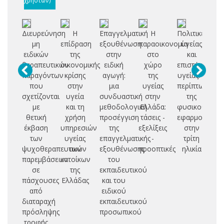
Διευρεύνηση
Η
Επαγγελματική
Η
Πολιτικές
μη
επίδραση
εξουθένωση
παραοικονομία
υγείας
κο
ειδικών
της
στην
στο
και
αν
θεραπευτικών
οικονομικής
ειδική
χώρο
επιστήμες
παραγόντων
κρίσης
αγωγή:
της
υγείας: η
επ
που
στην
μια
υγείας
περίπτωση
π
σχετίζονται
υγεία
συνδυαστική
στην
της
σ
με
και τη
μεθοδολογική
Ελλάδα:
φυσικοθεραπε
ζω
θετική
χρήση
προσέγγιση
τάσεις -
εφαρμογές
έκβαση
υπηρεσιών
της
εξελίξεις
στην
δ
των
υγείας
επαγγελματικής
-
τρίτη
τ
ψυχοθεραπευτικών
των
εξουθένωσης
προοπτικές
ηλικία
παρεμβάσεων
κατοίκων
του
ψ
σε
της
εκπαιδευτικού
π
πάσχουσες
Ελλάδας
και του
το
από
ειδικού
διαταραχή
εκπαιδευτικού
π
πρόσληψης
προσωπικού
φρ
τροφής
υ