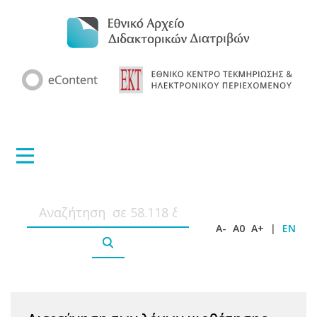
A-
A0
A+
|
EN