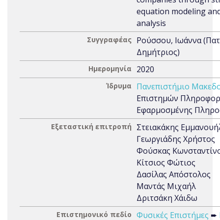
equation modeling and
analysis
Συγγραφέας
Ρούσσου, Ιωάννα (Πα
Δημήτριος)
Ημερομηνία
2020
Ίδρυμα
Πανεπιστήμιο Μακεδο
Επιστημών Πληροφορ
Εφαρμοσμένης Πληρο
Εξεταστική επιτροπή
Στειακάκης Εμμανουή
Γεωργιάδης Χρήστος
Φούσκας Κωνσταντίν
Κίτσιος Φώτιος
Δασίλας Απόστολος
Μαντάς Μιχαήλ
Δριτσάκη Χάιδω
Επιστημονικό πεδίο
Φυσικές Επιστήμες
➨