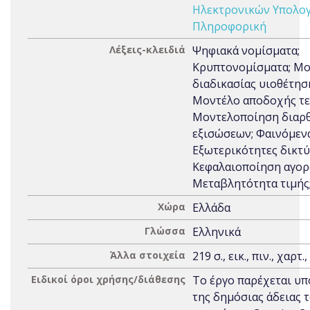
Ηλεκτρονικών Υπολογ
Πληροφορική
Λέξεις-κλειδιά
Ψηφιακά νομίσματα;
Κρυπτονομίσματα; Μ
διαδικασίας υιοθέτησ
Μοντέλο αποδοχής τε
Μοντελοποίηση διαρ
εξισώσεων; Φαινόμενα
Εξωτερικότητες δικτύ
Κεφαλαιοποίηση αγορ
Μεταβλητότητα τιμής;
Χώρα
Ελλάδα
Γλώσσα
Ελληνικά
Άλλα στοιχεία
219 σ., εικ., πιν., χαρτ.
Ειδικοί όροι χρήσης/διάθεσης
Το έργο παρέχεται υπ
της δημόσιας άδειας 