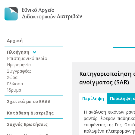
Αρχική
Πλοήγηση
Επιστημονικό πεδίο
Ημερομηνία
Συγγραφέας
Κατηγοριοποίηση σ
Χώρα
ανοίγματος (SAR)
Γλώσσα
Ίδρυμα
Περίληψη
Περίληψη 
Σχετικά με το ΕΑΔΔ
Η ανάλυση εικόνων ραντά
Κατάθεση Διατριβής
ραντάρ έφεραν παθητικο
Συχνές Ερωτήσεις
επιφάνειας της Γης. Ωστ
πολωμένα ηλεκτρομαγνητι