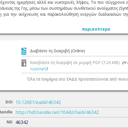
ρέχοντας ημερήσιες αλλά και νυκτερινές λήψεις. Τα πιο σύγχρονα
φάνειας της Γης, μέσω των συστημάτων συνθετικού ανοίγματος (Synth
 για την ανίχνευση και παρακολούθηση ενεργών διαδικασιών της 
περισσότερα
Διαβάστε τη διατριβή (Online)
Κατεβάστε τη διατριβή σε μορφή PDF (7.24 MB)
(Η
εγγραφή
)
Όλα τα τεκμήρια στο ΕΑΔΔ προστατεύονται από πνευμ
DOI
10.12681/eadd/46342
Handle
http://hdl.handle.net/10442/hedi/46342
ND
46342