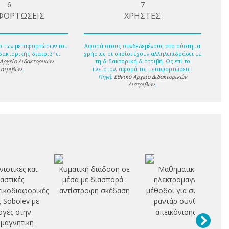
6
7
ΦΟΡΤΩΣΕΙΣ
ΧΡΗΣΤΕΣ
ο των μεταφορτώσων του
Αφορά στους συνδεδεμένους στο σύστημα
δακτορικής διατριβής.
χρήστες οι οποίοι έχουν αλληλεπιδράσει με
 Αρχείο Διδακτορικών
τη διδακτορική διατριβή. Ως επί το
ιατριβών
.
πλείστον, αφορά τις μεταφορτώσεις.
Πηγή:
Εθνικό Αρχείο Διδακτορικών
Διατριβών
.
νιστικές και
Κυματική διάδοση σε
Μαθηματικές και
αστικές
μέσα με διασπορά :
ηλεκτρομαγνητικές
ικοδιαφορικές
αντίστροφη σκέδαση
μέθοδοι για συστήματα
ς Sobolev με
ραντάρ συνθετικής
γές στην
απεικόνισης (SAR)
μαγνητική