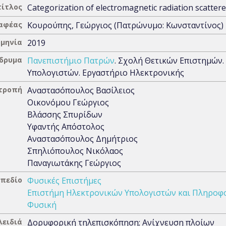
τίτλος
Categorization of electromagnetic radiation scatter
αφέας
Κουρούπης, Γεώργιος (Πατρώνυμο: Κωνσταντίνος)
μηνία
2019
Ίδρυμα
Πανεπιστήμιο Πατρών
. Σχολή Θετικών Επιστημών.
Υπολογιστών. Εργαστήριο Ηλεκτρονικής
ιτροπή
Αναστασόπουλος Βασίλειος
Οικονόμου Γεώργιος
Βλάσσης Σπυρίδων
Υφαντής Απόστολος
Αναστασόπουλος Δημήτριος
Σπηλιόπουλος Νικόλαος
Παναγιωτάκης Γεώργιος
 πεδίο
Φυσικές Επιστήμες
Επιστήμη Ηλεκτρονικών Υπολογιστών και Πληροφ
Φυσική
λειδιά
Δορυφορική τηλεπισκόπηση; Ανίχνευση πλοίων