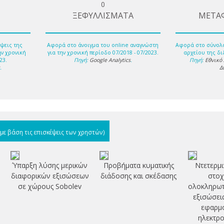
0
ΞΕΦΥΛΛΙΣΜΑΤΑ
ΜΕΤΑ
ψεις της
Αφορά στο άνοιγμα του online αναγνώστη
Αφορά στο σύνολ
ην χρονική
για την χρονική περίοδο 07/2018 - 07/2023.
αρχείου της δι
23.
Πηγή:
Google Analytics
.
Πηγή:
Εθνικό
s
.
Δ
(με βάση τις επισκέψεις των χρηστών)
Ύπαρξη λύσης μερικών
Προβήματα κυματικής
Ντετερμι
διαφορικών εξισώσεων
διάδοσης και σκέδασης
στοχ
σε χώρους Sobolev
ολοκληρωτ
εξισώσει
εφαρμο
ηλεκτρο