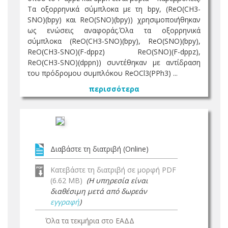
Τα οξορρηνικά σύμπλοκα με τη bpy, (ReO(CH3-
SNO)(bpy) και ReO(SNO)(bpy)) χρησιμοποιήθηκαν
ως ενώσεις αναφοράς.Όλα τα οξορρηνικά
σύμπλοκα (ReO(CH3-SNO)(bpy), ReO(SNO)(bpy),
ReO(CH3-SNO)(F-dppz) ReO(SNO)(F-dppz),
ReO(CH3-SNO)(dppn)) συντέθηκαν με αντίδραση
του πρόδρομου συμπλόκου ReOCl3(PPh3) ...
περισσότερα
Διαβάστε τη διατριβή (Online)
Κατεβάστε τη διατριβή σε μορφή PDF
(6.62 MB)
(Η υπηρεσία είναι
διαθέσιμη μετά από δωρεάν
εγγραφή
)
Όλα τα τεκμήρια στο ΕΑΔΔ