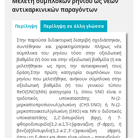
Μελέτη συμπλόκων ρηνίου ως νέων
αντικαρκινικών παραγόντων
Περίληψη
Περίληψη σε άλλη γλώσσα
Στην παρούσα διδακτορική διατριβή σχεδιάστηκαν,
συντέθηκαν και χαρακτηρίστηκαν πλήρως νέα
σύμπλοκα του ρηνίου τόσο στην οξειδωτική
βαθμίδα (V) όσο και στην οξειδωτική βαθμίδα (Ι) και
μελετήθηκαν ως προς την αντικαρκινική τους
δράση.Στην πρώτη κατηγορία συμπλόκων του
ρηνίου που μελετήθηκε, ανήκουν σύμπλοκα στην
οξειδωτική βαθμίδα (V) του γενικού τύπου
ReO(SNO)(NN) (κατηγορία 1), όπου SNO είναι ο
τριδοτικός υποκαταστάτης Ν-(2-
μερκαπτοπροπιονυλ)γλυκίνη (CH3-SNO) ή Ν-(2-
μερκσπτοακετυλ)γλυκίνη (SNO) και ΝΝ o διδοτικός
υποκαταστάτης 2,2’-διπυριδίνη (bpy), ή 7-
φθοροδιπυριδο[3,2-a:2΄,3΄-c]φαιναζίνη (F-dppz), ή
βενζο[i]διπυριδο[3,2-a:2',3'-c]φαιναζίνη (dppn),
όπου το F-dppz και dppn είναι μόρια – παρεμβολείς.