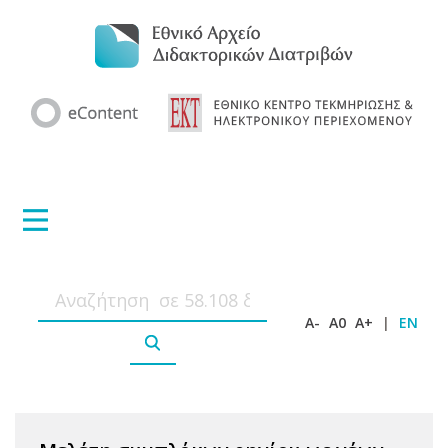
A-
A0
A+
|
EN