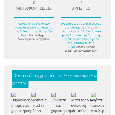
2
2
ΜΕΤΑΦΟΡΤΩΣΕΙΣ
ΧΡΗΣΤΕΣ
Αφορά στο σύνολο των
Αφορά στους συνδεδεμένους
μεταφορτώσων του αρχείου
στο σύστημα χρήστες οι
της διδακτορικής διατριβής.
οποίοι έχουν αλληλεπιδράσει
Πηγή:
Εθνικό Αρχείο
με τη διδακτορική διατριβή.
Διδακτορικών Διατριβών
.
Ως επί το πλείστον, αφορά
τις μεταφορτώσεις.
Πηγή:
Εθνικό Αρχείο
Διδακτορικών Διατριβών
.
Σχετικές εγγραφές
(με βάση τις επισκέψεις των
χρηστών)
Παρασκευή,
Synthetic
Σύνθεση
Μεταβολομική
Ανάπτυξη
Βι
απομόνωση,
studies
και
ανάλυση
καταλυτών
συ
χαρακτηρισμός
on
χαρακτηρισμός
φυτικών
φουλερενίου
πρ