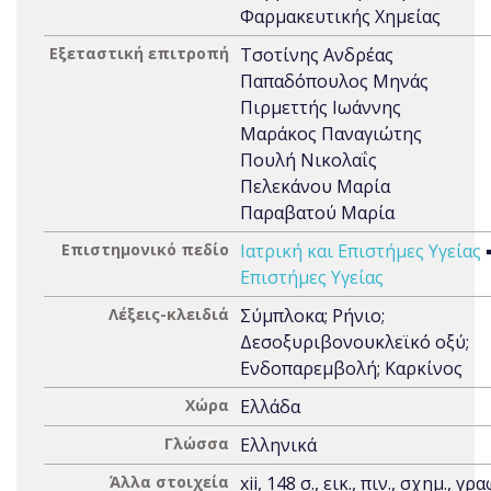
Φαρμακευτικής Χημείας
Εξεταστική επιτροπή
Τσοτίνης Ανδρέας
Παπαδόπουλος Μηνάς
Πιρμεττής Ιωάννης
Μαράκος Παναγιώτης
Πουλή Νικολαΐς
Πελεκάνου Μαρία
Παραβατού Μαρία
Επιστημονικό πεδίο
Ιατρική και Επιστήμες Υγείας
Επιστήμες Υγείας
Λέξεις-κλειδιά
Σύμπλοκα; Ρήνιο;
Δεσοξυριβονουκλεϊκό οξύ;
Ενδοπαρεμβολή; Καρκίνος
Χώρα
Ελλάδα
Γλώσσα
Ελληνικά
Άλλα στοιχεία
xii, 148 σ., εικ., πιν., σχημ., γρα