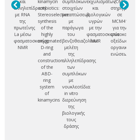
και
kinamycin
συμπλόκων
εκχυλισμάτων
(C60)
αλληλεπίδραση
antibiotics:
στοιχείων
και
στηριγμένων
φ
με RNA
Stereoselective
μεταπτώσεως
βιολογικών
σε
π
της
synthesis
με
υγρών
MCM41
co
πρωτεΐνης
of the
παράγωγα
με την
για την
ac
La μέσω
highly
του
φασματοσκοπία
φωτοκαταλυτι
φασματοσκοπίας
oxygenated
βενζοθειαζολίου:
NMR
οξείδωση
mi
NMR
D-ring
μελέτη
οργανικών
and
της
ενώσεων
construction
αλληλεπίδρασης
of the
των
ABD-
συμπλόκων
ring
με
system
νουκλεοτίδια:
of
in vitro
kinamycins
διερεύνηση
της
βιολογικής
τους
δράσης