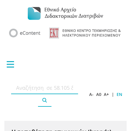
A-
A0
A+
|
EN