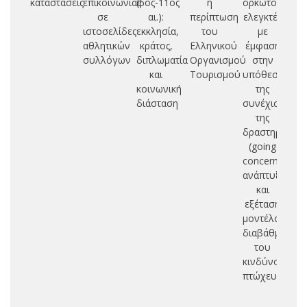
καταστάσεις
επικοινωνίας
(6ος-11ος
η
ορκωτούς
Βυ
σε
αι.):
περίπτωση
ελεγκτές
ιστοσελίδες
εκκλησία,
του
με
7
αθλητικών
κράτος,
Ελληνικού
έμφαση
συλλόγων
διπλωματία
Οργανισμού
στην
και
Τουρισμού
υπόθεση
κοινωνική
της
διάσταση
συνέχισης
της
δραστηριότητ
(going
concern):
ανάπτυξη
και
εξέταση
μοντέλου
διαβάθμισης
του
κινδύνου
πτώχευσης