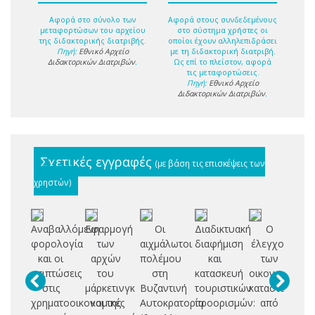
Αφορά στο σύνολο των
Αφορά στους συνδεδεμένους
μεταφορτώσων του αρχείου
στο σύστημα χρήστες οι
της διδακτορικής διατριβής.
οποίοι έχουν αλληλεπιδράσει
Πηγή:
Εθνικό Αρχείο
με τη διδακτορική διατριβή.
Διδακτορικών Διατριβών
.
Ως επί το πλείστον, αφορά
τις μεταφορτώσεις.
Πηγή:
Εθνικό Αρχείο
Διδακτορικών Διατριβών
.
Σχετικές εγγραφές
(με βάση τις επισκέψεις των
χρηστών)
Αναβαλλόμενη
Εφαρμογή
Οι
Διαδικτυακή
Ο
Η 
φορολογία
των
αιχμάλωτοι
διαφήμιση
έλεγχος
και οι
αρχών
πολέμου
και
των
κο
επιπτώσεις
του
στη
κατασκευή
οικονομικών
φ
στις
μάρκετινγκ
Βυζαντινή
τουριστικών
καταστάσεων
χρηματοοικονομικές
και της
Αυτοκρατορία
προορισμών:
από
π