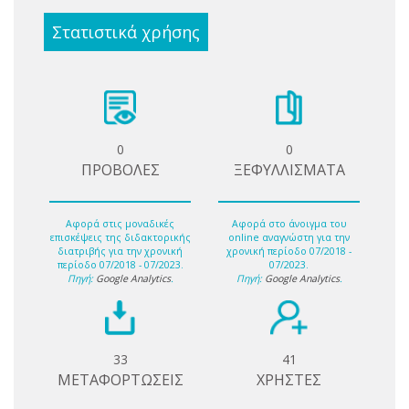
Στατιστικά χρήσης
0
0
ΠΡΟΒΟΛΕΣ
ΞΕΦΥΛΛΙΣΜΑΤΑ
Αφορά στις μοναδικές
Αφορά στο άνοιγμα του
επισκέψεις της διδακτορικής
online αναγνώστη για την
διατριβής για την χρονική
χρονική περίοδο 07/2018 -
περίοδο 07/2018 - 07/2023.
07/2023.
Πηγή:
Google Analytics
.
Πηγή:
Google Analytics
.
33
41
ΜΕΤΑΦΟΡΤΩΣΕΙΣ
ΧΡΗΣΤΕΣ