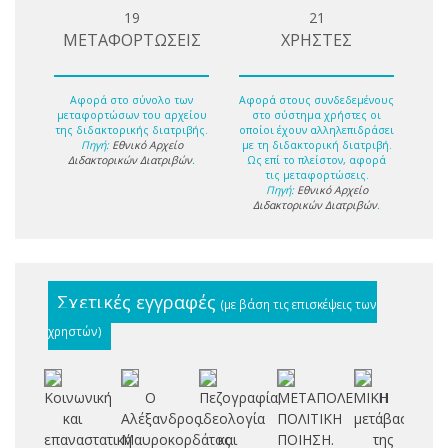
19
21
ΜΕΤΑΦΟΡΤΩΣΕΙΣ
ΧΡΗΣΤΕΣ
Αφορά στο σύνολο των
Αφορά στους συνδεδεμένους
μεταφορτώσων του αρχείου
στο σύστημα χρήστες οι
της διδακτορικής διατριβής.
οποίοι έχουν αλληλεπιδράσει
Πηγή:
Εθνικό Αρχείο
με τη διδακτορική διατριβή.
Διδακτορικών Διατριβών
.
Ως επί το πλείστον, αφορά
τις μεταφορτώσεις.
Πηγή:
Εθνικό Αρχείο
Διδακτορικών Διατριβών
.
Σχετικές εγγραφές
(με βάση τις επισκέψεις των
χρηστών)
Κοινωνική
Ο
Πεζογραφία,
ΜΕΤΑΠΟΛΕΜΙΚΗ
Η
Εκ
και
Αλέξανδρος
ιδεολογία
ΠΟΛΙΤΙΚΗ
μετάβαση
ι
επαναστατική
Μαυροκορδάτος
και
ΠΟΙΗΣΗ.
της