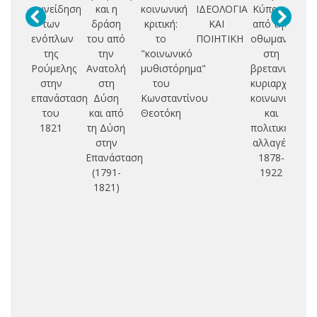
συνείδηση
και η
κοινωνική
ΙΔΕΟΛΟΓΙΑ
Κύπρου
Κ
των
δράση
κριτική:
ΚΑΙ
από την
πο
ενόπλων
του από
το
ΠΟΙΗΤΙΚΗ
οθωμανική
κ
της
την
"κοινωνικό
στη
Ρούμελης
Ανατολή
μυθιστόρημα"
βρετανική
ε
στην
στη
του
κυριαρχία:
επανάσταση
Δύση
Κωνσταντίνου
κοινωνικές
Αγ
του
και από
Θεοτόκη
και
(
1821
τη Δύση
πολιτικές
στην
αλλαγές
Επανάσταση
1878-
(1791-
1922
1821)