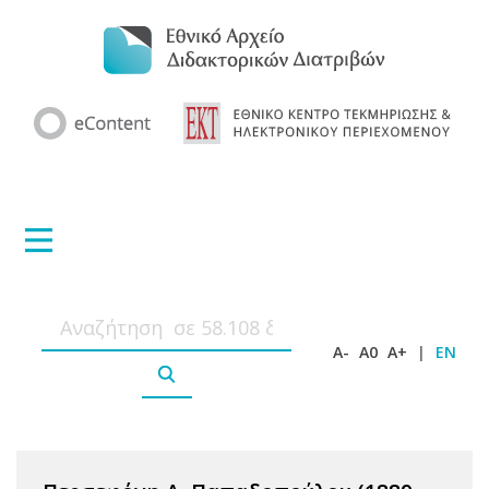
A-
A0
A+
|
EN