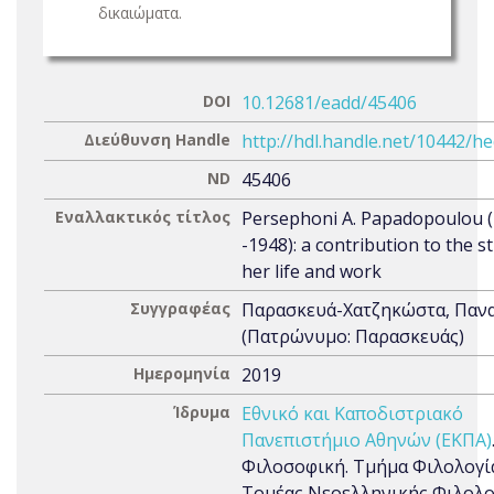
δικαιώματα.
DOI
10.12681/eadd/45406
Διεύθυνση Handle
http://hdl.handle.net/10442/h
ND
45406
Εναλλακτικός τίτλος
Persephoni A. Papadopoulou (
-1948): a contribution to the s
her life and work
Συγγραφέας
Παρασκευά-Χατζηκώστα, Παν
(Πατρώνυμο: Παρασκευάς)
Ημερομηνία
2019
Ίδρυμα
Εθνικό και Καποδιστριακό
Πανεπιστήμιο Αθηνών (ΕΚΠΑ)
Φιλοσοφική. Τμήμα Φιλολογί
Τομέας Νεοελληνικής Φιλολο