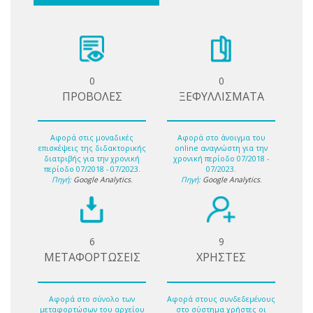
0
0
ΠΡΟΒΟΛΕΣ
ΞΕΦΥΛΛΙΣΜΑΤΑ
Αφορά στις μοναδικές
Αφορά στο άνοιγμα του
επισκέψεις της διδακτορικής
online αναγνώστη για την
διατριβής για την χρονική
χρονική περίοδο 07/2018 -
περίοδο 07/2018 - 07/2023.
07/2023.
Πηγή:
Google Analytics
.
Πηγή:
Google Analytics
.
6
9
ΜΕΤΑΦΟΡΤΩΣΕΙΣ
ΧΡΗΣΤΕΣ
Αφορά στο σύνολο των
Αφορά στους συνδεδεμένους
μεταφορτώσων του αρχείου
στο σύστημα χρήστες οι