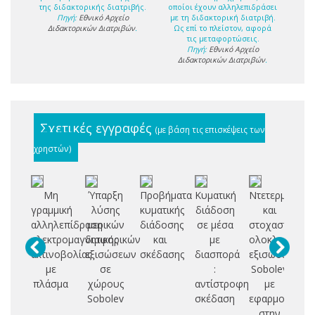
της διδακτορικής διατριβής.
οποίοι έχουν αλληλεπιδράσει
Πηγή:
Εθνικό Αρχείο
με τη διδακτορική διατριβή.
Διδακτορικών Διατριβών
.
Ως επί το πλείστον, αφορά
τις μεταφορτώσεις.
Πηγή:
Εθνικό Αρχείο
Διδακτορικών Διατριβών
.
Σχετικές εγγραφές
(με βάση τις επισκέψεις των
χρηστών)
Μη
Ύπαρξη
Προβήματα
Κυματική
Ντετερμινιστι
Δ
γραμμική
λύσης
κυματικής
διάδοση
και
αλληλεπίδραση
μερικών
διάδοσης
σε μέσα
στοχαστικές
Σ
ηλεκτρομαγνητικής
διαφορικών
και
με
ολοκληρωτικο
Η
ακτινοβολίας
εξισώσεων
σκέδασης
διασπορά
εξισώσεις
Κ
με
σε
:
Sobolev
πλάσμα
χώρους
αντίστροφη
με
Ε
Sobolev
σκέδαση
εφαρμογές
Κ
στην