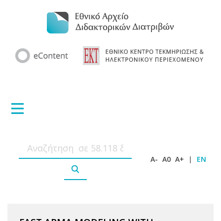
A-
A0
A+
|
EN