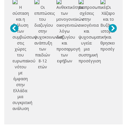
Η
Οι
Ανθεκτικότητα
Διαπροσωπικές
Οι
σύσταση
επιπτώσεις
των
σχέσεις
Χάζαροι
ψυ
και η
του
μονογονεϊκών
στην
και το
επ
διάλυση
διαζυγίου
οικογενειών
οικογένεια
Βυζάντιο:
των
στην
λόγω
και
ιστορική
συμβιώσεων
ψυχοκοινωνική
διαζυγίου
ψυχοσωματική
και
στις
ανάπτυξη
και
υγεία:
θρησκειολογι
π
χώρες
των
προσαρμογή
μια
προσέγγιση
του
παιδιών
των
συστημική
ψυ
ευρωπαϊκού
8-12
εφήβων
προσέγγιση
δι
νότου
ετών
με
φυ
έμφαση
ε
στην
Ελλάδα:
ηλ
μια
συγκριτική
ανάλυση