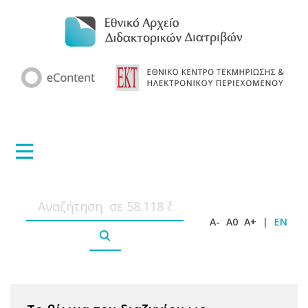
A-
A0
A+
|
EN