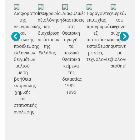
Διαφοροποίηση
Γεωγραφία,
Διαφυλικές
Παράγοντες
Διερεύνηση
Α
της
αξιολόγηση
διαστάσεις
επιτυχίας
του
γεωγραφικής
και
στη
προγραμμάτων
μηχανισμού
μ
και
διαχείριση
θεατρική
εξ
ανίχνευσης
π
βοτανικής
γεώτοπων
αγωγή:
αποστάσεως
περιβαλλοντι
δη
προέλευσης
της
τα
εκπαίδευσης
ρυπαντών
ελληνικών
Ελλάδας
παιδικά
με νέες
με
ευ
δειγμάτων
θεατρικά
τεχνολογίες
βιολογικούς
με
μελιού
κείμενα
αισθητήρες
επ
με τη
της
βοήθεια
δεκαετίας
ενόργανης
1985 -
χημικής
1995
και
στατιστικής
ανάλυσης