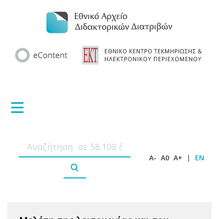
A-
A0
A+
|
EN