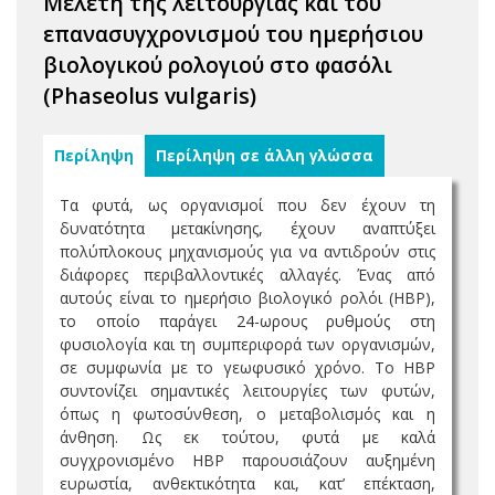
Μελέτη της λειτουργίας και του
επανασυγχρονισμού του ημερήσιου
βιολογικού ρολογιού στο φασόλι
(Phaseolus vulgaris)
Περίληψη
Περίληψη σε άλλη γλώσσα
Τα φυτά, ως οργανισμοί που δεν έχουν τη
δυνατότητα μετακίνησης, έχουν αναπτύξει
πολύπλοκους μηχανισμούς για να αντιδρούν στις
διάφορες περιβαλλοντικές αλλαγές. Ένας από
αυτούς είναι το ημερήσιο βιολογικό ρολόι (ΗΒΡ),
το οποίο παράγει 24-ωρους ρυθμούς στη
φυσιολογία και τη συμπεριφορά των οργανισμών,
σε συμφωνία με το γεωφυσικό χρόνο. Το ΗΒΡ
συντονίζει σημαντικές λειτουργίες των φυτών,
όπως η φωτοσύνθεση, ο μεταβολισμός και η
άνθηση. Ως εκ τούτου, φυτά με καλά
συγχρονισμένο ΗΒΡ παρουσιάζουν αυξημένη
ευρωστία, ανθεκτικότητα και, κατ’ επέκταση,