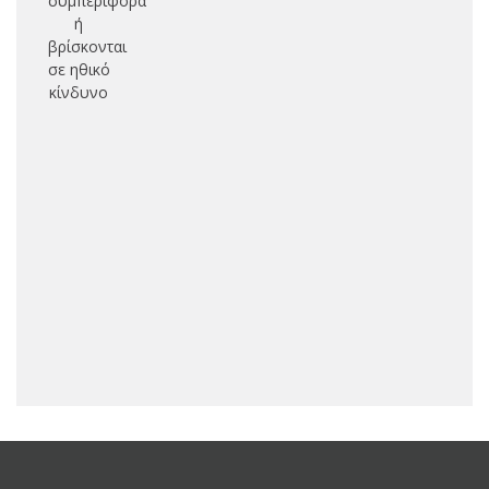
συμπεριφορά
εκ
ή
βρίσκονται
σε ηθικό
λο
κίνδυνο