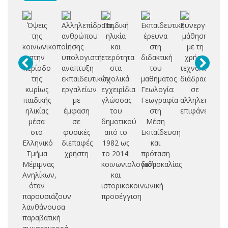
Όψεις
Αλληλεπίδραση
Παιδική
Εκπαιδευτική
Συνεργατική
Αξ
της
ανθρώπου
ηλικία
έρευνα
μάθηση
κοινωνικοποίησης
-
και
στη
με τη
τε
στην
υπολογιστή:
ετερότητα
διδακτική
χρήση
π
περίοδο
ανάπτυξη
στα
του
τεχνολογιών
της
εκπαιδευτικών
σχολικά
μαθήματος
διάδρασης
επ
κυρίως
εργαλείων
εγχειρίδια
Γεωλογία:
σε
παιδικής
με
γλώσσας
Γεωγραφία
αλληλεπιδρασ
ηλικίας
έμφαση
του
στη
επιφάνειες
π
μέσα
σε
δημοτικού
Μέση
εκ
στο
φυσικές
από το
Εκπαίδευση
σχ
Ελληνικό
διεπαφές
1982 ως
και
υ
Τμήμα
χρήστη
το 2014:
πρόταση
Μέριμνας
κοινωνιολογική
διδασκαλίας
αξ
Ανηλίκων,
και
ηλ
όταν
ιστορικοκοινωνική
παρουσιάζουν
προσέγγιση
δ
λανθάνουσα
παραβατική
ψ