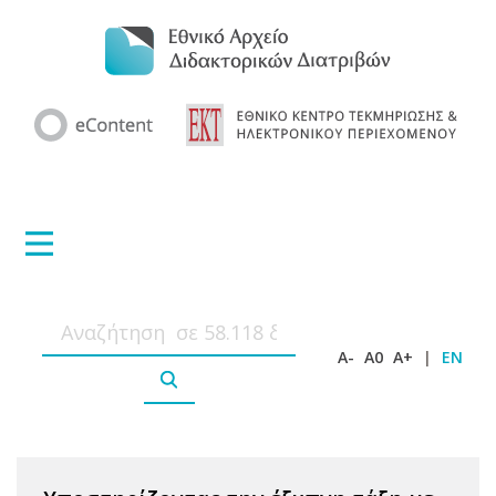
A-
A0
A+
|
EN