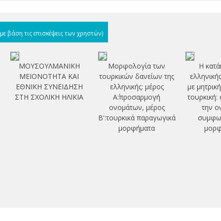
(με βάση τις επισκέψεις των χρηστών)
ΜΟΥΣΟΥΛΜΑΝΙΚΗ
Μορφολογία των
Η κατά
ΜΕΙΟΝΟΤΗΤΑ ΚΑΙ
τουρκικών δανείων της
ελληνική
ΕΘΝΙΚΗ ΣΥΝΕΙΔΗΣΗ
ελληνικής: μέρος
με μητρικ
ΣΤΗ ΣΧΟΛΙΚΗ ΗΛΙΚΙΑ
Α΄:προσαρμογή
τουρκική:
ονομάτων, μέρος
την ο
Β':τουρκικά παραγωγικά
συμφων
μορφήματα
μορφ