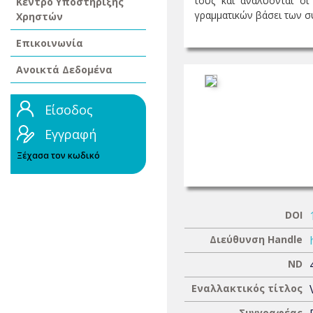
τους και αναλύονται οι
Κέντρο Υποστήριξης
γραμματικών βάσει των συν
Χρηστών
Επικοινωνία
Ανοικτά Δεδομένα
Είσοδος
Εγγραφή
Ξέχασα τον κωδικό
DOI
Διεύθυνση Handle
ND
Εναλλακτικός τίτλος
Συγγραφέας