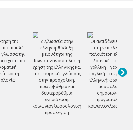
κτηση της
Διγλωσσία στην
Οι αντιδάνειες λέξεις
ς από παιδιά
ελληνορθόδοξη
στη νέα ελληνική:
ή γλώσσα την
μειονότητα της
παλαιότερη ελληνική -
 στοιχεία από
Κωνσταντινούπολης: η
λατινική - ιταλική -
νοματική
χρήση της Ελληνικής και
γαλλική - γερμανική -
ία και τη
της Τουρκικής γλώσσας
αγγλική - τουρκική - ν.
ολογία
στην προσχολική,
ελληνική: φωνολογία,
πρωτοβάθμια και
μορφολογία,
δευτεροβάθμια
σημασιολογία,
εκπαίδευση:
πραγματολογία,
κοινωνιογλωσσολογική
κοινωνιογλωσσολογία
προσέγγιση