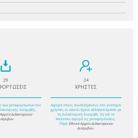
29
24
ΦΟΡΤΩΣΕΙΣ
ΧΡΗΣΤΕΣ
ο των μεταφορτώσων του
Αφορά στους συνδεδεμένους στο σύστημα
δακτορικής διατριβής.
χρήστες οι οποίοι έχουν αλληλεπιδράσει με
 Αρχείο Διδακτορικών
τη διδακτορική διατριβή. Ως επί το
ιατριβών
.
πλείστον, αφορά τις μεταφορτώσεις.
Πηγή:
Εθνικό Αρχείο Διδακτορικών
Διατριβών
.