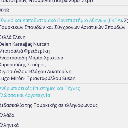
Γιοκτσέμπαγ, Ντουριγιέ (Πατρώνυμο: Σεμί)
2018
Εθνικό και Καποδιστριακό Πανεπιστήμιο Αθηνών (ΕΚΠΑ)
. 
Τουρκικών Σπουδών και Σύγχρονων Ασιατικών Σπουδών
Σελλά Ελένη
Delen Karaağaç Nurcan
Μπατσαλιά Φρειδερίκη
Αναστασιάδη Μαρία-Χριστίνα
Καμαρούδης Σταύρος
Κιγιτσιόγλου-Βλάχου Αικατερίνη
Lugo Mirόn- Τριανταφύλλου Susan
Ανθρωπιστικές Επιστήμες και Τέχνες
Γλώσσα και Λογοτεχνία
Διδασκαλία της Τουρκικής σε ελληνόφωνους
Ελλάδα
Ελληνικά