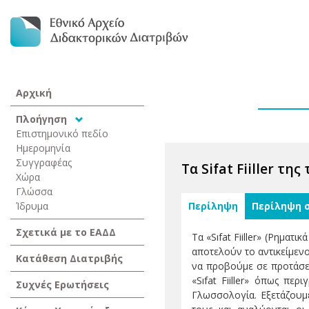
Αρχική
Πλοήγηση
Επιστημονικό πεδίο
Ημερομηνία
Συγγραφέας
Τα Sifat Fiiller τ
Χώρα
Γλώσσα
Ίδρυμα
Περίληψη
Περίληψη 
Σχετικά με το ΕΑΔΔ
Τα «Sıfat Fiiller» (Ρημα
αποτελούν το αντικείμενο 
Κατάθεση Διατριβής
να προβούμε σε προτάσει
«Sıfat Fiiller» όπως πε
Συχνές Ερωτήσεις
Γλωσσολογία. Εξετάζουμε