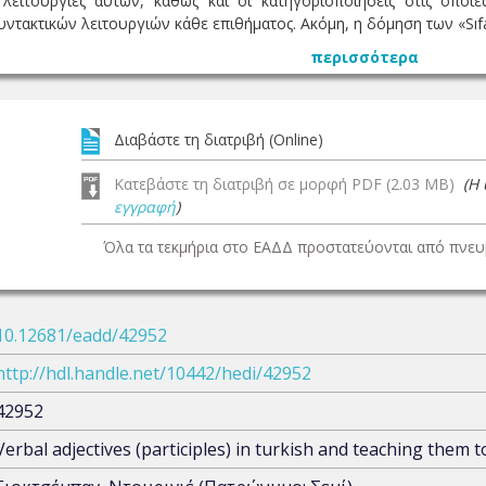
 λειτουργίες αυτών, καθώς και οι κατηγοριοποιήσεις στις οπο
τακτικών λειτουργιών κάθε επιθήματος. Ακόμη, η δόμηση των «Sıfat Fi
περισσότερα
Διαβάστε τη διατριβή (Online)
Κατεβάστε τη διατριβή σε μορφή PDF (2.03 MB)
(Η
εγγραφή
)
Όλα τα τεκμήρια στο ΕΑΔΔ προστατεύονται από πνευμ
10.12681/eadd/42952
http://hdl.handle.net/10442/hedi/42952
42952
Verbal adjectives (participles) in turkish and teaching them 