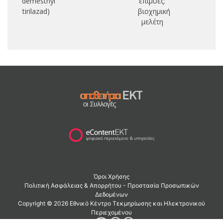
demesthyl
επίμυες:
tirilazad)
βιοχημική
μελέτη