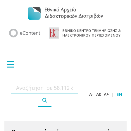
A-
A0
A+
|
EN