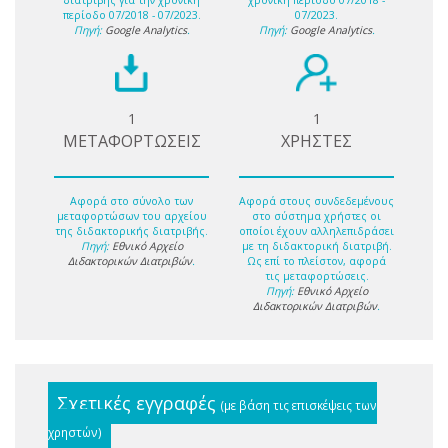
διατριβής για την χρονική
χρονική περίοδο 07/2018 -
περίοδο 07/2018 - 07/2023.
07/2023.
Πηγή:
Google Analytics
.
Πηγή:
Google Analytics
.
1
1
ΜΕΤΑΦΟΡΤΩΣΕΙΣ
ΧΡΗΣΤΕΣ
Αφορά στο σύνολο των
Αφορά στους συνδεδεμένους
μεταφορτώσων του αρχείου
στο σύστημα χρήστες οι
της διδακτορικής διατριβής.
οποίοι έχουν αλληλεπιδράσει
Πηγή:
Εθνικό Αρχείο
με τη διδακτορική διατριβή.
Διδακτορικών Διατριβών
.
Ως επί το πλείστον, αφορά
τις μεταφορτώσεις.
Πηγή:
Εθνικό Αρχείο
Διδακτορικών Διατριβών
.
Σχετικές εγγραφές
(με βάση τις επισκέψεις των
χρηστών)