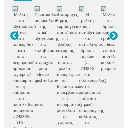
Μελέτη
Πρωτόκολλο
Διαταραχές
Η
Μελέτη
Α
του
παρακολούθησης
του
μελέτη
της
ελ
οξειδωτικού
της
καρδιαγγειακού
της
δράσης
πε
stress
ιστικής
συστήματος
αντιοξειδωτικής
της
ν
στο
οξυγόνωσης
επί
και
ερυθροποιητί
μυοκάρδιο
του
βλάβης
αντιφλεγμονώδους
σε
ελ
μετά
κολοβώματος
ισχαιμίας
δράσης
χοίρειο
ν
από
του
του
μορίων
μοντέλο
πειραματική
στομάχου
ήπατος:
(U-
κοιλιακής
αν
πρόκληση
μετά
μελέτη
74389G
μαρμαρυγής
φ
ισχαιμίας/
sleeve
παραμέτρων
και
μ
επαναιμάτωσης
gastrectomy
και
σιλδεναφίλης)
και η
θεραπευτικών
σε
σ
επίδραση
παρεμβάσεων
πειραματικό
χ
του
επί
πρότυπο
νε
αντιοξειδωτικού
πειραματικού
χημικής
αυ
παράγοντα
μοντέλου
αιμορραγικής
πα
U74389G
σε
κολίτιδας
πε
(16-
χοίρους
σε
μ