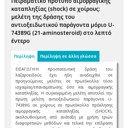
Πειραματικό πρότυπο αιμορραγικής
καταπληξίας (shock) σε χοίρους:
μελέτη της δράσης του
αντιοξειδωτικού παράγοντα μόριο U-
74389G (21-aminosteroid) στο λεπτό
έντερο
Περίληψη
Περίληψη σε άλλη γλώσσα
ΕΙΣΑΓΩΓΗ:Η προστατευτική δράση του
λαζαροειδούς έχει ήδη αναδειχθεί σε
προηγούμενες μελέτες σε πρωτόκολλα τόσο
ισχαιμίας/επαναιμάτωσης όσο και αιμορραγικής
καταπληξίας. Η συγκεκριμένη μελέτη αποτελεί την
πρώτη μελέτη αντιοξειδωτικού παράγοντα U-
74389G σε χοίρους σε πρωτόκολλο πρόκλησης
αιμορραγικής καταπληξίας (SHOCK),
ακολουθούμενη από ανάταξη με χρήση τριών
διαφορετικών μεθόδων και τελικά την επίδραση