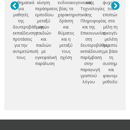
μαθηματικά
κίνηση
ενδοοικογενειακής
και
ψυχολογικές
λα
για
περάσματος
βίας: τα
Τεχνολογίες
του
μαθητές
εμποδίου
χαρακτηριστικά
της
επιπτώσεις
Α
της
μεταξύ
δράστη
Πληροφορίας
στα
ω
δευτεροβάθμιας
υγιών
και
και της
μέλη της
εκπαίδευσης:
παιδιών
θύματος
Επικοινωνίας
οικογένειας:
π
προτάσεις
και
και η
στη
μελέτη
ελ
για την
παιδιών
μεταξύ
δευτεροβάθμια
περιπτώσεων
π
αντιμετώπισή
με
τους
εκπαίδευση:
με βάση
τους
εγκεφαλική
σχέση
παρέμβαση
τη
παράλυση
στην
συστημική
παραγωγή
και
γραπτού
φαινομενολογ
λόγου
μεθοδολογία