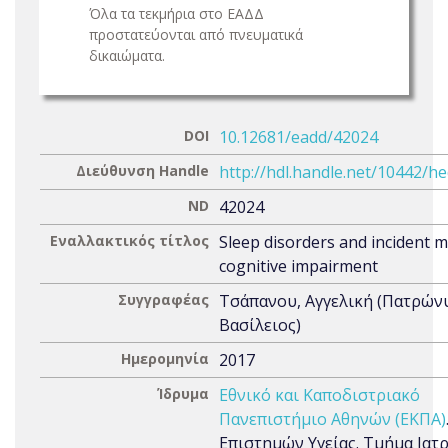
Όλα τα τεκμήρια στο ΕΑΔΔ
προστατεύονται από πνευματικά
δικαιώματα.
DOI
10.12681/eadd/42024
Διεύθυνση Handle
http://hdl.handle.net/10442/h
ND
42024
Εναλλακτικός τίτλος
Sleep disorders and incident m
cognitive impairment
Συγγραφέας
Τσάπανου, Αγγελική (Πατρών
Βασίλειος)
Ημερομηνία
2017
Ίδρυμα
Εθνικό και Καποδιστριακό
Πανεπιστήμιο Αθηνών (ΕΚΠΑ)
Επιστημών Υγείας. Τμήμα Ιατρ