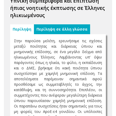
Υπνική συμπεριφορά και επίπτωση
ήπιας νοητικής έκπτωσης σε Έλληνες
ηλικιωμένους
Περίληψη
Περίληψη σε άλλη γλώσσα
Στην παρούσα μελέτη, ερευνήσαμε τις σχέσεις
μεταξύ ποιότητας και διάρκειας ύπνου και
μνημονικής επίδοσης, σε ένα μεγάλο δείγμα από
ηλικιωμένους Έλληνες. Λαμβάνοντας υπ’ όψιν
παράγοντες όπως η ηλικία, το φύλο, η εκπαίδευση
και ο ΔΜΣ, βρήκαμε ότι κακή ποιότητα ύπνου
συσχετίστηκε με χαμηλή μνημονική επίδοση. Τα
αποτελέσματα παρέμειναν σημαντικά αφού
προσθέσαμε ως συμμεταβλητές το άγχος, την
κατάθλιψη, και τη συννοσηρότητα. Επιπλέον, οι
συμμετέχοντες που ανέφεραν μεγαλύτερη διάρκεια
ύπνου παρουσίασαν χαμηλή μνημονική επίδοση.
Οι παραπάνω συσχετίσεις ήταν σημαντικές για τους
μη φορείς του ApoE-ε4 γονιδίου. Οι υπόλοιπες