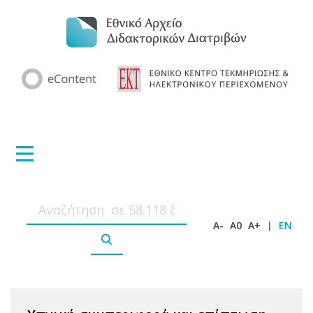
A-
A0
A+
|
EN