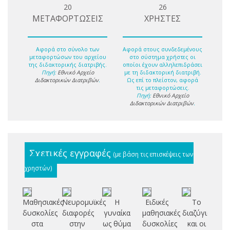
20
26
ΜΕΤΑΦΟΡΤΩΣΕΙΣ
ΧΡΗΣΤΕΣ
Αφορά στο σύνολο των
Αφορά στους συνδεδεμένους
μεταφορτώσων του αρχείου
στο σύστημα χρήστες οι
της διδακτορικής διατριβής.
οποίοι έχουν αλληλεπιδράσει
Πηγή:
Εθνικό Αρχείο
με τη διδακτορική διατριβή.
Διδακτορικών Διατριβών
.
Ως επί το πλείστον, αφορά
τις μεταφορτώσεις.
Πηγή:
Εθνικό Αρχείο
Διδακτορικών Διατριβών
.
Σχετικές εγγραφές
(με βάση τις επισκέψεις των
χρηστών)
Μαθησιακές
Νευρομυϊκές
Η
Ειδικές
Το
δυσκολίες
διαφορές
γυναίκα
μαθησιακές
διαζύγιο
δ
στα
στην
ως θύμα
δυσκολίες
και οι