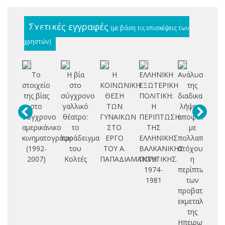
Σχετικές εγγραφές
(με βάση τις επισκέψεις των
χρηστών)
Το
Η βία
Η
ΕΛΛΗΝΙΚΗ
Ανάλυση
Συ
στοιχείο
στο
ΚΟΙΝΩΝΙΚΗ
ΕΞΩΤΕΡΙΚΗ
της
δ
της βίας
σύγχρονο
ΘΕΣΗ
ΠΟΛΙΤΙΚΗ:
διαδικασίας
στο
γαλλικό
ΤΩΝ
Η
λήψεως
ιδ
σύγχρονο
θέατρο:
ΓΥΝΑΙΚΩΝ
ΠΕΡΙΠΤΩΣΗ
αποφάσεων
αμερικάνικο
το
ΣΤΟ
ΤΗΣ
με
κινηματογράφο
παράδειγμα
ΕΡΓΟ
ΕΛΛΗΝΙΚΗΣ
πολλαπλούς
δι
(1992-
του
ΤΟΥ Α.
ΒΑΛΚΑΝΙΚΗΣ
στόχους:
με
2007)
Κολτές
ΠΑΠΑΔΙΑΜΑΝΤΗ
ΠΟΛΙΤΙΚΗΣ.
η
1974-
περίπτωση
πε
1981
των
προβατροφικ
Ε
εκμεταλλεύσ
της
Ηπειρωτικής