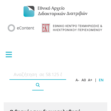
A-
A0
A+
|
EN