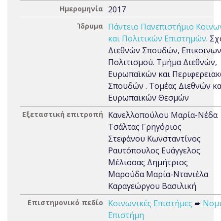
Ημερομηνία
2017
Ίδρυμα
Πάντειο Πανεπιστήμιο Κοινω
και Πολιτικών Επιστημών
. Σ
Διεθνών Σπουδών, Επικοινων
Πολιτισμού. Τμήμα Διεθνών,
Ευρωπαϊκών και Περιφερεια
Σπουδών . Τομέας Διεθνών κα
Ευρωπαϊκών Θεσμών
Εξεταστική επιτροπή
Κανελλοπούλου Μαρία-Νέδα
Τσάλτας Γρηγόριος
Στεφάνου Κωνσταντίνος
Ραυτόπουλος Ευάγγελος
Μέλισσας Δημήτριος
Μαρούδα Μαρία-Ντανιέλα
Καραγεώργου Βασιλική
Επιστημονικό πεδίο
Κοινωνικές Επιστήμες
➨
Νομ
Επιστήμη