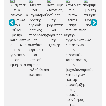
Συσχέτιση
Μελέτη
Κατάθλιψη:
Αποτελεσματικότητα
Μοριακή
των
του
διάγνωση,
των
μελέτη
σ
ενδογενών
μηχανισμού
εκτίμηση
φυτο-
παθήσεων
ορμονών
δράσης
της
serms
θυρεοειδούς
σ
του
λιγνανίων
βαρύτητας
στην
αδένα
δι
φύλου
δασικής
και
αντιμετώπιση
μ
με την
προέλευσης
παρακολούθηση
των
καταθλιπτική
σε
της
αγγειοκινητικών
δ
συμπτωματολογία
κύτταρα
εξέλιξης
διαταραχών,
των
καρκίνου
των
δι
γυναικών
του
ατροφικών
δ
σε
μαστού
καταστάσεων,
εμμηνόπαυση
και σε
των
σ
ενδοθηλιακά
ψυχοδιανοητικών
C
κύτταρα
λειτουργιών
και της
υποστήριξης
της
οστικής
πυκνότητας
και