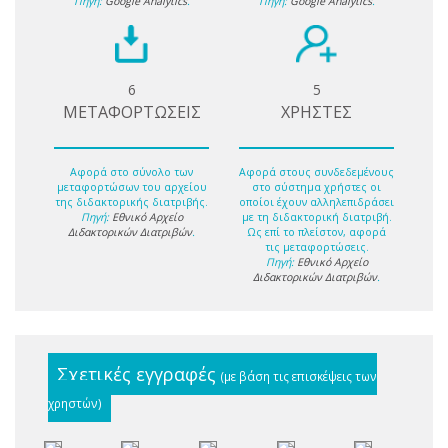
Πηγή:
Google Analytics
.
Πηγή:
Google Analytics
.
6
5
ΜΕΤΑΦΟΡΤΩΣΕΙΣ
ΧΡΗΣΤΕΣ
Αφορά στο σύνολο των
Αφορά στους συνδεδεμένους
μεταφορτώσων του αρχείου
στο σύστημα χρήστες οι
της διδακτορικής διατριβής.
οποίοι έχουν αλληλεπιδράσει
Πηγή:
Εθνικό Αρχείο
με τη διδακτορική διατριβή.
Διδακτορικών Διατριβών
.
Ως επί το πλείστον, αφορά
τις μεταφορτώσεις.
Πηγή:
Εθνικό Αρχείο
Διδακτορικών Διατριβών
.
Σχετικές εγγραφές
(με βάση τις επισκέψεις των
χρηστών)