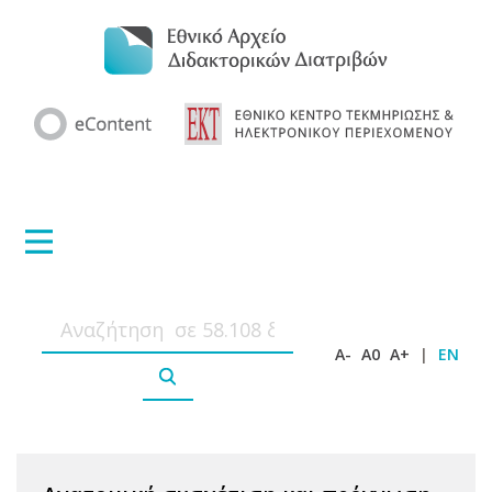
A-
A0
A+
|
EN