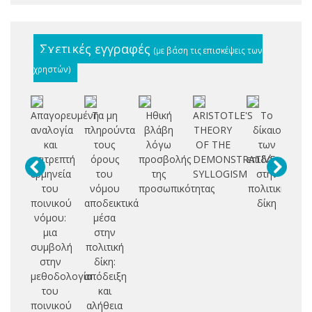
Σχετικές εγγραφές
(με βάση τις επισκέψεις των
χρηστών)
Απαγορευμένη
Τα μη
Ηθική
ARISTOTLE'S
Το
Η
αναλογία
πληρούντα
βλάβη
THEORY
δίκαιο
και
τους
λόγω
OF THE
των
ισ
επιτρεπτή
όρους
προσβολής
DEMONSTRATIVE
επιδόσεων
ερμηνεία
του
της
SYLLOGISM
στην
ό
του
νόμου
προσωπικότητας
πολιτική
ποινικού
αποδεικτικά
δίκη
δι
νόμου:
μέσα
πρ
μια
στην
συμβολή
πολιτική
δ
στην
δίκη:
μεθοδολογία
απόδειξη
πο
του
και
ποινικού
αλήθεια