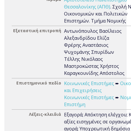
Θεσσαλονίκης (ΑΠΘ)
. Σχολή 
Οικονομικών και Πολιτικών
Επιστημών. Τμήμα Νομικής
Εξεταστική επιτροπή
Αντωνόπουλος Βασίλειος
Αλεξανδρίδου Ελίζα
Φρέρης Αναστάσιος
Ψυχομάνης Σπυρίδων
Τέλλης Νικόλαος
Μαστροκώστας Χρήστος
Καραγκουνίδης Απόστολος
Επιστημονικό πεδίο
Κοινωνικές Επιστήμες
➨
Οικο
και Επιχειρήσεις
Κοινωνικές Επιστήμες
➨
Νομ
Επιστήμη
Λέξεις-κλειδιά
Εξαγορά; Απόκτηση ελέγχου; 
αξίες εισηγμένες σε οργανωμ
αγορά; Υποχρεωτική δημόσια