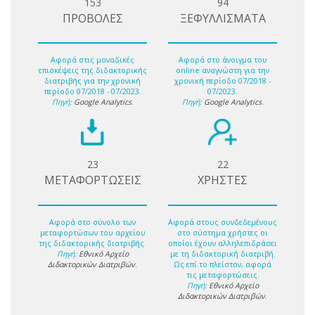
153
94
ΠΡΟΒΟΛΕΣ
ΞΕΦΥΛΛΙΣΜΑΤΑ
Αφορά στις μοναδικές
Αφορά στο άνοιγμα του
επισκέψεις της διδακτορικής
online αναγνώστη για την
διατριβής για την χρονική
χρονική περίοδο 07/2018 -
περίοδο 07/2018 - 07/2023.
07/2023.
Πηγή:
Google Analytics
.
Πηγή:
Google Analytics
.
23
22
ΜΕΤΑΦΟΡΤΩΣΕΙΣ
ΧΡΗΣΤΕΣ
Αφορά στο σύνολο των
Αφορά στους συνδεδεμένους
μεταφορτώσων του αρχείου
στο σύστημα χρήστες οι
της διδακτορικής διατριβής.
οποίοι έχουν αλληλεπιδράσει
Πηγή:
Εθνικό Αρχείο
με τη διδακτορική διατριβή.
Διδακτορικών Διατριβών
.
Ως επί το πλείστον, αφορά
τις μεταφορτώσεις.
Πηγή:
Εθνικό Αρχείο
Διδακτορικών Διατριβών
.