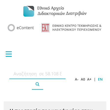
A-
A0
A+
|
EN