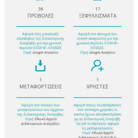
36
17
ΠΡΟΒΟΛΕΣ
ΞΕΦΥΛΛΙΣΜΑΤΑ
Αφορά στις μοναδικές
Αφορά στο άνοιγμα του
επισκέψεις της διδακτορικής
online αναγνώστη για την
διατριβής για την χρονική
χρονική περίοδο 07/2018 -
περίοδο 07/2018 - 07/2023.
07/2023.
Πηγή:
Google Analytics
.
Πηγή:
Google Analytics
.
1
1
ΜΕΤΑΦΟΡΤΩΣΕΙΣ
ΧΡΗΣΤΕΣ
Αφορά στο σύνολο των
Αφορά στους συνδεδεμένους
μεταφορτώσων του αρχείου
στο σύστημα χρήστες οι
της διδακτορικής διατριβής.
οποίοι έχουν αλληλεπιδράσει
Πηγή:
Εθνικό Αρχείο
με τη διδακτορική διατριβή.
Διδακτορικών Διατριβών
.
Ως επί το πλείστον, αφορά
τις μεταφορτώσεις.
Πηγή:
Εθνικό Αρχείο
Διδακτορικών Διατριβών
.