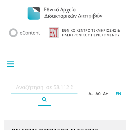
A-
A0
A+
|
EN