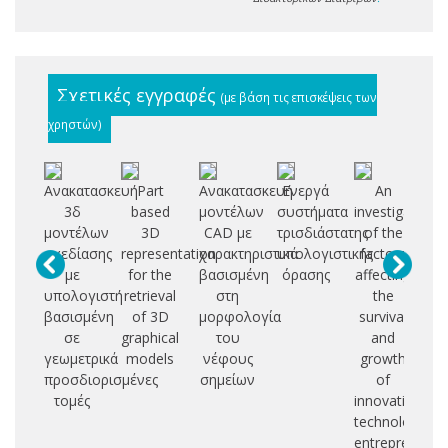
Σχετικές εγγραφές
(με βάση τις επισκέψεις των
χρηστών)
Ανακατασκευή
Part
Ανακατασκευή
Ενεργά
An
Α
3δ
based
μοντέλων
συστήματα
investigation
ρο
μοντέλων
3D
CAD με
τρισδιάστατης
of the
συ
σχεδίασης
representation
χαρακτηριστικά
υπολογιστικής
factors
γ
με
for the
βασισμένη
όρασης
affecting
α
υπολογιστή
retrieval
στη
the
βασισμένη
of 3D
μορφολογία
survival
άδ
σε
graphical
του
and
γεωμετρικά
models
νέφους
growth
πο
προσδιορισμένες
σημείων
of
τομές
innovative
technology
entrepreneurs