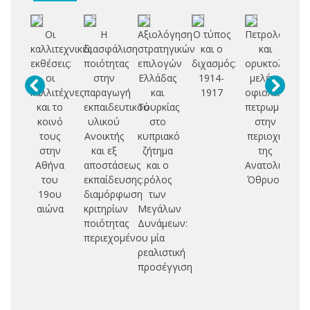
Οι
Η
Αξιολόγηση
Ο τύπος
Πετρολογική
καλλιτεχνικές
διασφάλιση
στρατηγικών
και ο
και
εκ
εκθέσεις:
ποιότητας
επιλογών
διχασμός:
ορυκτολογική
πο
οι
στην
Ελλάδας
1914-
μελέτη
καλλιτέχνες
παραγωγή
και
1917
οφιολιθικών
Βο
και το
εκπαιδευτικού
Τουρκίας
πετρωμάτων
κοινό
υλικού
στο
στην
Αν
τους
Ανοικτής
κυπριακό
περιοχή
Μ
στην
και εξ
ζήτημα
της
Αθήνα
αποστάσεως
και ο
Ανατολικής
του
εκπαίδευσης:
ρόλος
Όθρυος
(
19ου
διαμόρφωση
των
αιώνα
κριτηρίων
Μεγάλων
ποιότητας
Δυνάμεων:
περιεχομένου
μία
ρεαλιστική
προσέγγιση