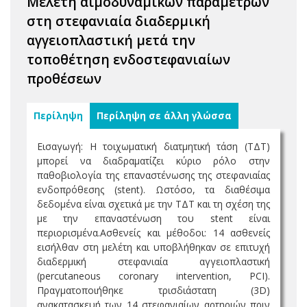
Μελέτη αιμοδυναμικών παραμέτρων
στη στεφανιαία διαδερμική
αγγειοπλαστική μετά την
τοποθέτηση ενδοστεφανιαίων
προθέσεων
Περίληψη
Περίληψη σε άλλη γλώσσα
Εισαγωγή: Η τοιχωματική διατμητική τάση (ΤΔΤ)
μπορεί να διαδραματίζει κύριο ρόλο στην
παθοβιολογία της επαναστένωσης της στεφανιαίας
ενδοπρόθεσης (stent). Ωστόσο, τα διαθέσιμα
δεδομένα είναι σχετικά με την ΤΔΤ και τη σχέση της
με την επαναστένωση του stent είναι
περιορισμένα.Ασθενείς και μέθοδοι: 14 ασθενείς
εισήλθαν στη μελέτη και υποβλήθηκαν σε επιτυχή
διαδερμική στεφανιαία αγγειοπλαστική
(percutaneous coronary intervention, PCI).
Πραγματοποιήθηκε τρισδιάστατη (3D)
ανακατασκευή των 14 στεφανιαίων αρτηριών πριν