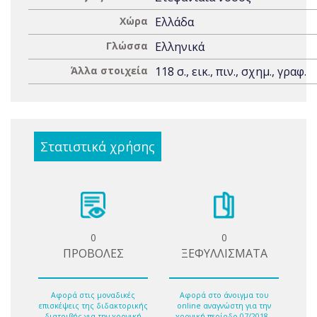
Χώρα
Ελλάδα
Γλώσσα
Ελληνικά
Άλλα στοιχεία
118 σ., εικ., πιν., σχημ., γραφ.
Στατιστικά χρήσης
0
0
ΠΡΟΒΟΛΕΣ
ΞΕΦΥΛΛΙΣΜΑΤΑ
Αφορά στις μοναδικές
Αφορά στο άνοιγμα του
επισκέψεις της διδακτορικής
online αναγνώστη για την
διατριβής για την χρονική
χρονική περίοδο 07/2018 -