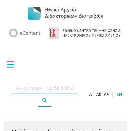
A-
A0
A+
|
EN