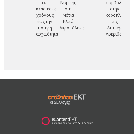
τους
Νύμφης
συμβολή
κλασικούς
στη
στην
χρόνους
Νότια
κοροπλαστική
έως την
Κλιτύ
της
ύστερη
Ακροπόλεως
Δυτικής
αρχαιότητα
Λοκρίδος