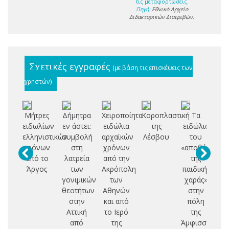
τις μεταφορτώσεις.
Πηγή:
Εθνικό Αρχείο
Διδακτορικών Διατριβών
.
Σχετικές εγγραφές
(με βάση τις επισκέψεις των
χρηστών)
Μήτρες
Δήμητρα
Χειροποίητα
Κοροπλαστική
Τα
Ο
ειδωλίων
εν άστει:
ειδώλια
της
ειδώλια
γε
ελληνιστικών
συμβολή
αρχαϊκών
Λέσβου
του
χρόνων
στη
χρόνων
«αποθέτη
αρ
από το
λατρεία
από την
της
χ
Άργος
των
Ακρόπολη
παιδικής
γονιμικών
των
χαράς»
α
θεοτήτων
Αθηνών
στην
Ε
στην
και από
πόλη
Αττική
το Ιερό
της
από
της
Άμφισσας: