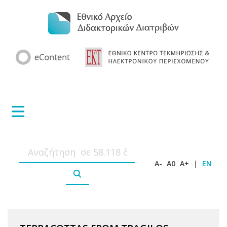
A-
A0
A+
|
EN