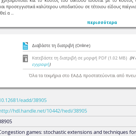
ρησιμοποιεί και το κόστος του δικτύου ισούται με το κόστος τ
αι προσεγγιστικά καλύτερου υποδικτύου σε τέτοιου είδους παίγνια
ί α ...
περισσότερα
Διαβάστε τη διατριβή (Online)
Κατεβάστε τη διατριβή σε μορφή PDF (1.02 MB)
(Η
εγγραφή
)
Όλα τα τεκμήρια στο ΕΑΔΔ προστατεύονται από πνευμ
10.12681/eadd/38905
http://hdl.handle.net/10442/hedi/38905
38905
Congestion games: stochastic extensions and techniques for