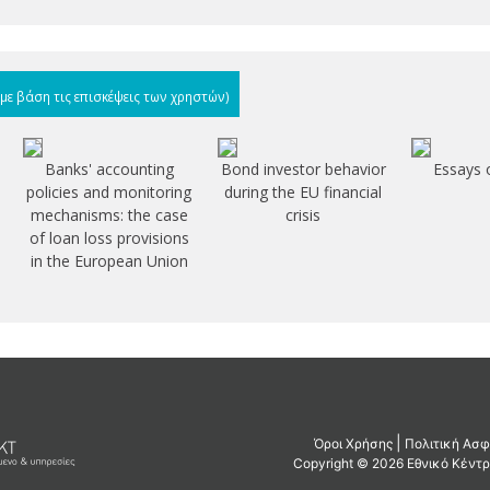
(με βάση τις επισκέψεις των χρηστών)
Banks' accounting
Bond investor behavior
Essays 
policies and monitoring
during the EU financial
mechanisms: the case
crisis
of loan loss provisions
in the European Union