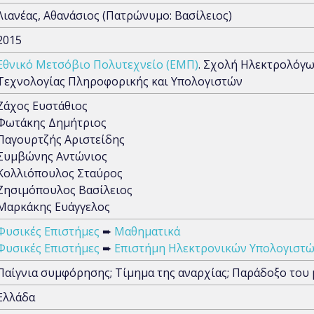
Λιανέας, Αθανάσιος (Πατρώνυμο: Βασίλειος)
2015
Εθνικό Μετσόβιο Πολυτεχνείο (ΕΜΠ)
. Σχολή Ηλεκτρολόγ
Τεχνολογίας Πληροφορικής και Υπολογιστών
Ζάχος Ευστάθιος
Φωτάκης Δημήτριος
Παγουρτζής Αριστείδης
Συμβώνης Αντώνιος
Κολλιόπουλος Σταύρος
Ζησιμόπουλος Βασίλειος
Μαρκάκης Ευάγγελος
Φυσικές Επιστήμες
➨
Μαθηματικά
Φυσικές Επιστήμες
➨
Επιστήμη Ηλεκτρονικών Υπολογιστώ
Παίγνια συμφόρησης; Τίμημα της αναρχίας; Παράδοξο του 
Ελλάδα