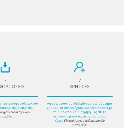
7
7
ΦΟΡΤΩΣΕΙΣ
ΧΡΗΣΤΕΣ
ο των μεταφορτώσων του
Αφορά στους συνδεδεμένους στο σύστημα
δακτορικής διατριβής.
χρήστες οι οποίοι έχουν αλληλεπιδράσει με
 Αρχείο Διδακτορικών
τη διδακτορική διατριβή. Ως επί το
ιατριβών
.
πλείστον, αφορά τις μεταφορτώσεις.
Πηγή:
Εθνικό Αρχείο Διδακτορικών
Διατριβών
.