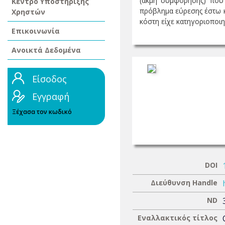
(ακμή συμφόρησης) που χ
Κέντρο Υποστήριξης
πρόβλημα εύρεσης έστω κ
Χρηστών
κόστη είχε κατηγοριοποιηθε
Επικοινωνία
Ανοικτά Δεδομένα
Είσοδος
Εγγραφή
Ξέχασα τον κωδικό
DOI
Διεύθυνση Handle
ND
Εναλλακτικός τίτλος