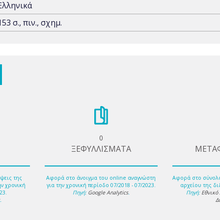
Ελληνικά
153 σ., πιν., σχημ.
0
ΞΕΦΥΛΛΙΣΜΑΤΑ
ΜΕΤΑ
ψεις της
Αφορά στο άνοιγμα του online αναγνώστη
Αφορά στο σύνολ
ην χρονική
για την χρονική περίοδο 07/2018 - 07/2023.
αρχείου της δι
23.
Πηγή:
Google Analytics
.
Πηγή:
Εθνικό
s
.
Δ