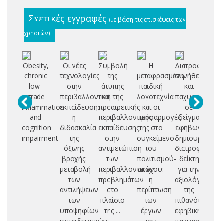
Σχετικές εγγραφές
(με βάση τις επισκέψεις των
χρηστών)
Obesity,
Οι νέες
Συμβολή
Η
Διατροφικές
Επ
chronic
τεχνολογίες
της
μεταφρασμένη
συνήθειες
μ
low-
στην
άτυπης
παιδική
και
grade
περιβαλλοντική
και της
λογοτεχνία
παχυσαρκία
πα
inflammation
εκπαίδευση:
προαιρετικής
και οι
σε
πα
and
η
περιβαλλοντικής
προσαρμογές
δείγμα
cognition
διδασκαλία
εκπαίδευσης,
της στο
εφήβων:
επ
impairment
της
στην
συγκείμενο
δημιουργία
όξινης
αντιμετώπιση
του
διατροφικού
σω
βροχής:
των
πολιτισμού-
δείκτη
δρ
μεταβολή
περιβαλλοντικών
στόχου:
για την
κ
των
προβλημάτων
η
αξιολόγηση
δι
αντιλήψεων
στο
περίπτωση
της
σ
των
πλαίσιο
των
πιθανότητας
υποψηφίων
της ...
έργων
εφηβικής
εκπαιδευτικών
του
παχυσαρκίας