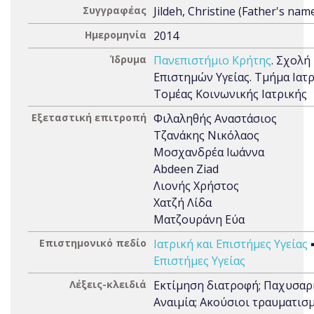
Συγγραφέας
Jildeh, Christine (Father's name
Ημερομηνία
2014
Ίδρυμα
Πανεπιστήμιο Κρήτης
. Σχολή
Επιστημών Υγείας. Τμήμα Ιατρ
Τομέας Κοινωνικής Ιατρικής
Εξεταστική επιτροπή
Φιλαληθής Αναστάσιος
Τζανάκης Νικόλαος
Μοσχανδρέα Ιωάννα
Abdeen Ziad
Λιονής Χρήστος
Χατζή Λίδα
Ματζουράνη Εύα
Επιστημονικό πεδίο
Ιατρική και Επιστήμες Υγείας
Επιστήμες Υγείας
Λέξεις-κλειδιά
Εκτίμηση διατροφή; Παχυσαρκ
Αναιμία; Ακούσιοι τραυματισμ