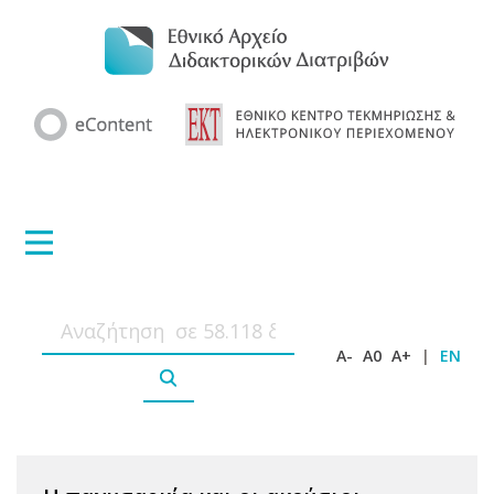
A-
A0
A+
|
EN