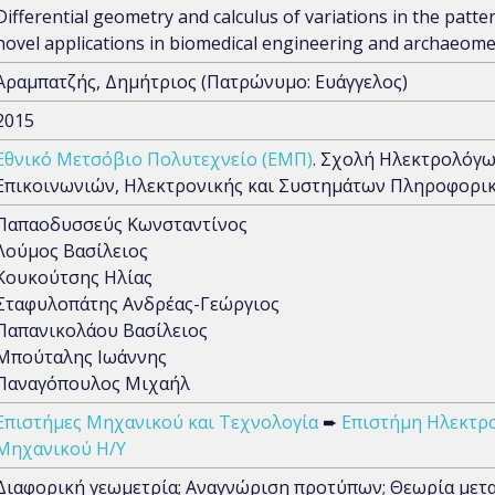
Differential geometry and calculus of variations in the patte
novel applications in biomedical engineering and archaeome
Αραμπατζής, Δημήτριος (Πατρώνυμο: Ευάγγελος)
2015
Εθνικό Μετσόβιο Πολυτεχνείο (ΕΜΠ)
. Σχολή Ηλεκτρολόγ
Επικοινωνιών, Ηλεκτρονικής και Συστημάτων Πληροφορι
Παπαοδυσσεύς Κωνσταντίνος
Λούμος Βασίλειος
Κουκούτσης Ηλίας
Σταφυλοπάτης Ανδρέας-Γεώργιος
Παπανικολάου Βασίλειος
Μπούταλης Ιωάννης
Παναγόπουλος Μιχαήλ
Επιστήμες Μηχανικού και Τεχνολογία
➨
Επιστήμη Ηλεκτρ
Μηχανικού Η/Υ
Διαφορική γεωμετρία; Αναγνώριση προτύπων; Θεωρία με