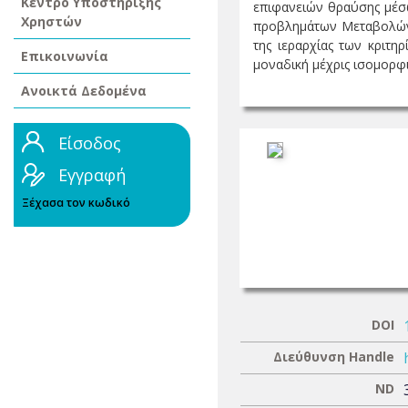
Κέντρο Υποστήριξης
επιφανειών θραύσης μέσω
Χρηστών
προβλημάτων Μεταβολών 
της ιεραρχίας των κριτ
Επικοινωνία
μοναδική μέχρις ισομορφι
Ανοικτά Δεδομένα
Είσοδος
Εγγραφή
Ξέχασα τον κωδικό
DOI
Διεύθυνση Handle
ND