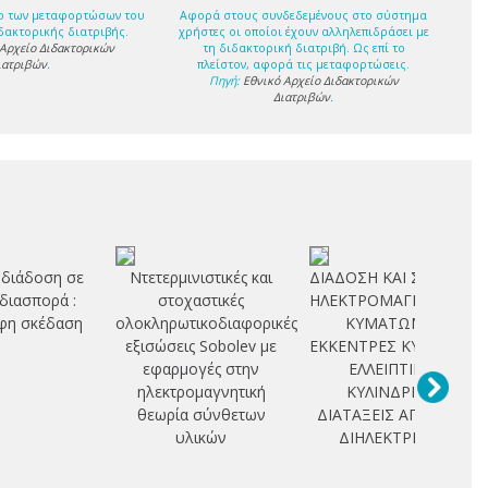
ο των μεταφορτώσων του
Αφορά στους συνδεδεμένους στο σύστημα
δακτορικής διατριβής.
χρήστες οι οποίοι έχουν αλληλεπιδράσει με
 Αρχείο Διδακτορικών
τη διδακτορική διατριβή. Ως επί το
ιατριβών
.
πλείστον, αφορά τις μεταφορτώσεις.
Πηγή:
Εθνικό Αρχείο Διδακτορικών
Διατριβών
.
 διάδοση σε
Ντετερμινιστικές και
ΔΙΑΔΟΣΗ ΚΑΙ ΣΚΕΔΑΣΗ
 διασπορά :
στοχαστικές
ΗΛΕΚΤΡΟΜΑΓΝΗΤΙΚΩΝ
φη σκέδαση
ολοκληρωτικοδιαφορικές
ΚΥΜΑΤΩΝ ΣΕ
εξισώσεις Sobolev με
ΕΚΚΕΝΤΡΕΣ ΚΥΚΛΙΚΕΣ -
εφαρμογές στην
ΕΛΛΕΙΠΤΙΚΕΣ
ηλεκτρομαγνητική
ΚΥΛΙΝΔΡΙΚΕΣ
θεωρία σύνθετων
ΔΙΑΤΑΞΕΙΣ ΑΓΩΓΩΝ -
υλικών
ΔΙΗΛΕΚΤΡΙΚΩΝ