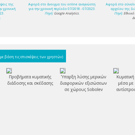
ψεις της
Αφορά στο άνοιγμα του online αναγνώστη
Αφορά στο σύνολ
ην χρονική
για την χρονική περίοδο 07/2018 - 07/2023.
αρχείου της δι
23.
Πηγή:
Google Analytics
.
Πηγή:
Εθνικό
s
.
Δ
(με βάση τις επισκέψεις των χρηστών)
Προβήματα κυματικής
Ύπαρξη λύσης μερικών
Κυματική
διάδοσης και σκέδασης
διαφορικών εξισώσεων
μέσα με
σε χώρους Sobolev
αντίστρο