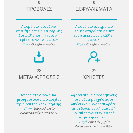
0
0
ΠΡΟΒΟΛΕΣ
ΞΕΦΥΛΛΙΣΜΑΤΑ
Αφορά στις μοναδικές
Αφορά στο άνοιγμα του
επισκέψεις της διδακτορικής
online αναγνώστη για την
διατριβής για την χρονική
χρονική περίοδο 07/2018 -
περίοδο 07/2018 - 07/2023.
07/2023.
Πηγή:
Google Analytics
.
Πηγή:
Google Analytics
.
28
25
ΜΕΤΑΦΟΡΤΩΣΕΙΣ
ΧΡΗΣΤΕΣ
Αφορά στο σύνολο των
Αφορά στους συνδεδεμένους
μεταφορτώσων του αρχείου
στο σύστημα χρήστες οι
της διδακτορικής διατριβής.
οποίοι έχουν αλληλεπιδράσει
Πηγή:
Εθνικό Αρχείο
με τη διδακτορική διατριβή.
Διδακτορικών Διατριβών
.
Ως επί το πλείστον, αφορά
τις μεταφορτώσεις.
Πηγή:
Εθνικό Αρχείο
Διδακτορικών Διατριβών
.