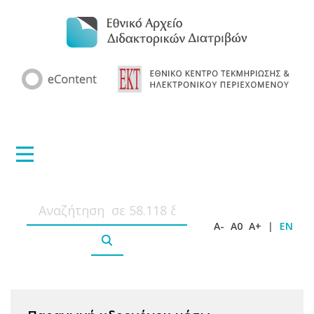
A-
A0
A+
|
EN