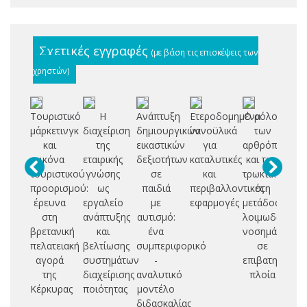
Σχετικές εγγραφές
(με βάση τις επισκέψεις των
χρηστών)
Τουριστικό
Η
Ανάπτυξη
Ετεροδομημένα
Ο ρόλος
Σ
μάρκετινγκ
διαχείριση
δημιουργικών
νανοϋλικά
των
και
της
εικαστικών
για
αρθρόποδων
Μ
εικόνα
εταιρικής
δεξιοτήτων
καταλυτικές
και των
Θ
τουριστικού
γνώσης
σε
και
τρωκτικών
Ε
προορισμού:
ως
παιδιά
περιβαλλοντικές
στη
Ε
έρευνα
εργαλείο
με
εφαρμογές
μετάδοση
Σ
στη
ανάπτυξης
αυτισμό:
λοιμωδών
Κ
βρετανική
και
ένα
νοσημάτων
ΚΑ
πελατειακή
βελτίωσης
συμπεριφορικό
σε
αγορά
συστημάτων
-
επιβατηγά
της
διαχείρισης
αναλυτικό
πλοία
Κέρκυρας
ποιότητας
μοντέλο
διδασκαλίας