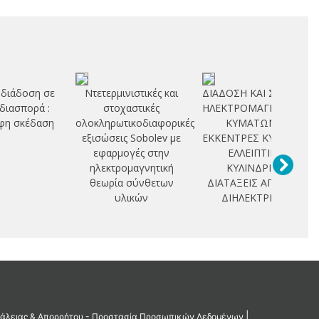
 διάδοση σε
Ντετερμινιστικές και
ΔΙΑΔΟΣΗ ΚΑΙ ΣΚΕΔΑΣΗ
 διασπορά :
στοχαστικές
ΗΛΕΚΤΡΟΜΑΓΝΗΤΙΚΩΝ
φη σκέδαση
ολοκληρωτικοδιαφορικές
ΚΥΜΑΤΩΝ ΣΕ
εξισώσεις Sobolev με
ΕΚΚΕΝΤΡΕΣ ΚΥΚΛΙΚΕΣ -
εφαρμογές στην
ΕΛΛΕΙΠΤΙΚΕΣ
ηλεκτρομαγνητική
ΚΥΛΙΝΔΡΙΚΕΣ
θεωρία σύνθετων
ΔΙΑΤΑΞΕΙΣ ΑΓΩΓΩΝ -
υλικών
ΔΙΗΛΕΚΤΡΙΚΩΝ