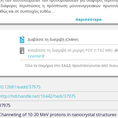
ιση των αποτελεσμάτων των προσομοιώσεων για διάφορες περιπτώ
α διάφορες περιπτώσεις η πρόσπτωση μονοενεργειακών πρωτον
ώς και σε συστοιχίες ευθέω ...
περισσότερα
Διαβάστε τη διατριβή (Online)
Κατεβάστε τη διατριβή σε μορφή PDF (17.62 MB)
(
εγγραφή
)
Όλα τα τεκμήρια στο ΕΑΔΔ προστατεύονται από πνευμ
10.12681/eadd/37975
http://hdl.handle.net/10442/hedi/37975
37975
Channeling of 10-20 MeV protons in nanocrystal structures