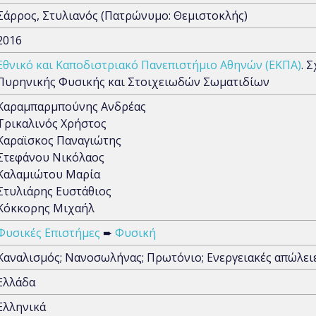
Σάρρος, Στυλιανός (Πατρώνυμο: Θεμιστοκλής)
2016
Εθνικό και Καποδιστριακό Πανεπιστήμιο Αθηνών (ΕΚΠΑ)
. 
Πυρηνικής Φυσικής και Στοιχειωδών Σωματιδίων
Καραμπαρμπούνης Ανδρέας
Τρικαλινός Χρήστος
Καραϊσκος Παναγιώτης
Στεφάνου Νικόλαος
Καλαμιώτου Μαρία
Στυλιάρης Ευστάθιος
Κόκκορης Μιχαήλ
Φυσικές Επιστήμες
➨
Φυσική
Καναλισμός; Νανοσωλήνας; Πρωτόνιο; Ενεργειακές απώλει
Ελλάδα
Ελληνικά