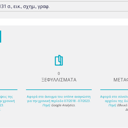
131 σ., εικ., σχημ., γραφ.
0
ΞΕΦΥΛΛΙΣΜΑΤΑ
ΜΕΤΑ
ψεις της
Αφορά στο άνοιγμα του online αναγνώστη
Αφορά στο σύνολ
ην χρονική
για την χρονική περίοδο 07/2018 - 07/2023.
αρχείου της δι
23.
Πηγή:
Google Analytics
.
Πηγή:
Εθνικό
s
.
Δ