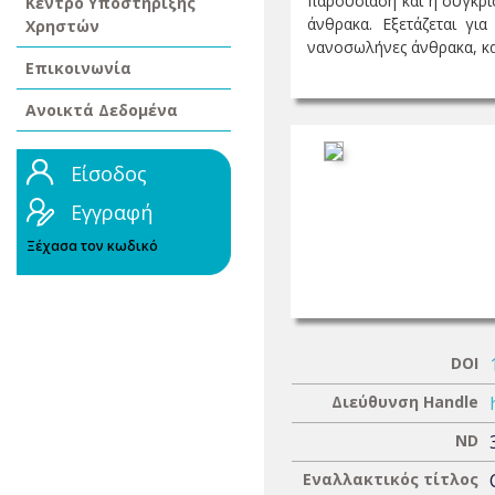
παρουσίαση και η σύγκρ
Κέντρο Υποστήριξης
άνθρακα. Εξετάζεται γι
Χρηστών
νανοσωλήνες άνθρακα, καθ
Επικοινωνία
Ανοικτά Δεδομένα
Είσοδος
Εγγραφή
Ξέχασα τον κωδικό
DOI
Διεύθυνση Handle
ND
Εναλλακτικός τίτλος