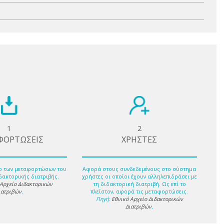
1
2
ΦΟΡΤΩΣΕΙΣ
ΧΡΗΣΤΕΣ
ο των μεταφορτώσων του
Αφορά στους συνδεδεμένους στο σύστημα
δακτορικής διατριβής.
χρήστες οι οποίοι έχουν αλληλεπιδράσει με
 Αρχείο Διδακτορικών
τη διδακτορική διατριβή. Ως επί το
ιατριβών
.
πλείστον, αφορά τις μεταφορτώσεις.
Πηγή:
Εθνικό Αρχείο Διδακτορικών
Διατριβών
.