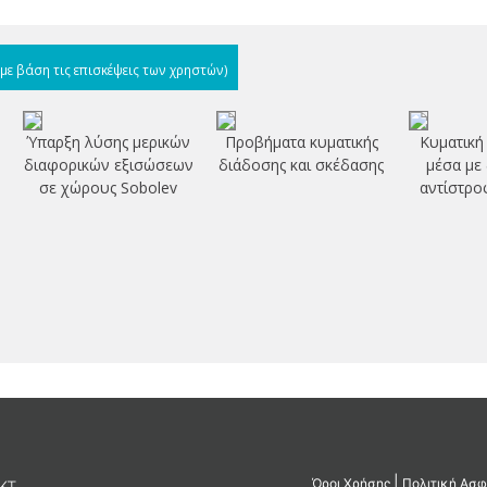
(με βάση τις επισκέψεις των χρηστών)
Ύπαρξη λύσης μερικών
Προβήματα κυματικής
Κυματική
διαφορικών εξισώσεων
διάδοσης και σκέδασης
μέσα με
σε χώρους Sobolev
αντίστρο