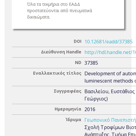
Όλα τα τεκμήρια στο ΕΑΔΔ
προστατεύονται από πνευματικά
δικαιώματα.
DOI
10.12681/eadd/37385
Διεύθυνση Handle
http://hdl.handle.net/
ND
37385
Εναλλακτικός τίτλος
Development of autom
luminescent methods o
Συγγραφέας
Βασιλείου, Ευστάθιος
Γεώργιος)
Ημερομηνία
2016
Ίδρυμα
Γεωπονικό Πανεπιστ
Σχολή Τροφίμων Βιοτ
Ανάπτυξης. Τμήμα Επ