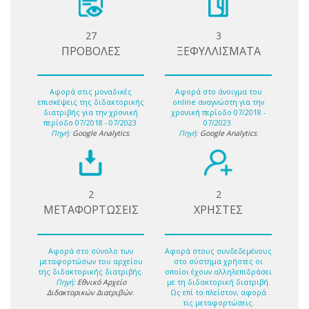
27
3
ΠΡΟΒΟΛΕΣ
ΞΕΦΥΛΛΙΣΜΑΤΑ
Αφορά στις μοναδικές
Αφορά στο άνοιγμα του
επισκέψεις της διδακτορικής
online αναγνώστη για την
διατριβής για την χρονική
χρονική περίοδο 07/2018 -
περίοδο 07/2018 - 07/2023.
07/2023.
Πηγή:
Google Analytics
.
Πηγή:
Google Analytics
.
2
2
ΜΕΤΑΦΟΡΤΩΣΕΙΣ
ΧΡΗΣΤΕΣ
Αφορά στο σύνολο των
Αφορά στους συνδεδεμένους
μεταφορτώσων του αρχείου
στο σύστημα χρήστες οι
της διδακτορικής διατριβής.
οποίοι έχουν αλληλεπιδράσει
Πηγή:
Εθνικό Αρχείο
με τη διδακτορική διατριβή.
Διδακτορικών Διατριβών
.
Ως επί το πλείστον, αφορά
τις μεταφορτώσεις.