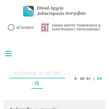
A-
A0
A+
|
EN