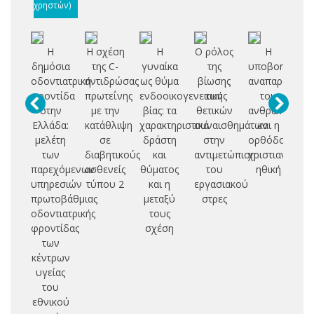
χρηστών)
Η
Η σχέση
Η
Ο ρόλος
Η
Επ
δημόσια
της C-
γυναίκα
της
υποβοηθούμ
ικ
οδοντιατρική
αντιδρώσας
ως θύμα
βίωσης
αναπαραγωγή
φροντίδα
πρωτεΐνης
ενδοοικογενειακής
των
του
στην
με την
βίας: τα
θετικών
ανθρώπου
ερ
Ελλάδα:
κατάθλιψη
χαρακτηριστικά
συναισθημάτων
και η
ά
μελέτη
σε
δράστη
στην
ορθόδοξη
των
διαβητικούς
και
αντιμετώπιση
χριστιανική
ει
παρεχόμενων
ασθενείς
θύματος
του
ηθική
υπηρεσιών
τύπου 2
και η
εργασιακού
επ
πρωτοβάθμιας
μεταξύ
στρες
μη
οδοντιατρικής
τους
φροντίδας
σχέση
Ε
των
κέντρων
υγείας
του
εθνικού