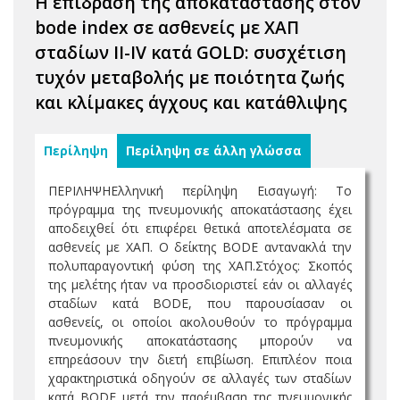
Η επίδραση της αποκατάστασης στον
bode index σε ασθενείς με ΧΑΠ
σταδίων II-IV κατά GOLD: συσχέτιση
τυχόν μεταβολής με ποιότητα ζωής
και κλίμακες άγχους και κατάθλιψης
Περίληψη
Περίληψη σε άλλη γλώσσα
ΠΕΡΙΛΗΨΗΕλληνική περίληψη Εισαγωγή: Το
πρόγραμμα της πνευμονικής αποκατάστασης έχει
αποδειχθεί ότι επιφέρει θετικά αποτελέσματα σε
ασθενείς με ΧΑΠ. Ο δείκτης BODE αντανακλά την
πολυπαραγοντική φύση της ΧΑΠ.Στόχος: Σκοπός
της μελέτης ήταν να προσδιοριστεί εάν οι αλλαγές
σταδίων κατά BODE, που παρουσίασαν οι
ασθενείς, οι οποίοι ακολουθούν το πρόγραμμα
πνευμονικής αποκατάστασης μπορούν να
επηρεάσουν την διετή επιβίωση. Επιπλέον ποια
χαρακτηριστικά οδηγούν σε αλλαγές των σταδίων
κατά BODE μετά την παρέμβαση της πνευμονικής