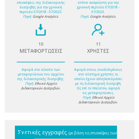
επισκέψεις της διδακτορικής
online αναγνώστη για την
διατριβής για την χρονική
χρονική περίοδο 07/2018 -
περίοδο 07/2018 - 07/2023.
07/2023.
Πηγή:
Google Analytics
.
Πηγή:
Google Analytics
.
10
11
ΜΕΤΑΦΟΡΤΩΣΕΙΣ
ΧΡΗΣΤΕΣ
Αφορά στο σύνολο των
Αφορά στους συνδεδεμένους
μεταφορτώσων του αρχείου
στο σύστημα χρήστες οι
της διδακτορικής διατριβής.
οποίοι έχουν αλληλεπιδράσει
Πηγή:
Εθνικό Αρχείο
με τη διδακτορική διατριβή.
Διδακτορικών Διατριβών
.
Ως επί το πλείστον, αφορά
τις μεταφορτώσεις.
Πηγή:
Εθνικό Αρχείο
Διδακτορικών Διατριβών
.
Σχετικές εγγραφές
(με βάση τις επισκέψεις των