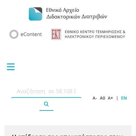
A-
A0
A+
|
EN