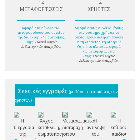
12
12
ΜΕΤΑΦΟΡΤΩΣΕΙΣ
ΧΡΗΣΤΕΣ
Αφορά στο σύνολο των
Αφορά στους συνδεδεμένους
μεταφορτώσων του αρχείου
στο σύστημα χρήστες οι
της διδακτορικής διατριβής.
οποίοι έχουν αλληλεπιδράσει
Πηγή:
Εθνικό Αρχείο
με τη διδακτορική διατριβή.
Διδακτορικών Διατριβών
.
Ως επί το πλείστον, αφορά
τις μεταφορτώσεις.
Πηγή:
Εθνικό Αρχείο
Διδακτορικών Διατριβών
.
Σχετικές εγγραφές
(με βάση τις επισκέψεις των
χρηστών)
Η
Άγχος,
Μετατραυματική
Η
Η
Μ
διεργασία
κατάθλιψη,
διαταραχή
αντίληψη
επίδραση
της
σωματοποίηση
του
του
παιδιού
Ν