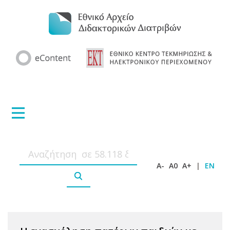
A-
A0
A+
|
EN