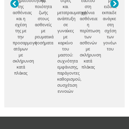
νοηματοδότησης
και
στρες
εαυτού
με
Π
της
ποιότητα
και
στη
ειδικές
ασθένειας
ζωής
μετατραυματική
χρόνια
εκπαιδευτικές
Ε
και η
στους
ανάπτυξη
ασθένεια:
ανάγκες
Ν
σχέση
ασθενείς
σε
η
στη
Ψ
της με
με
γυναίκες
περίπτωση
σχέση
Υ
την
ρευματικά
με
των
των
προσαρμογή
νοσήματα
καρκίνο
ασθενών
γονέων
Γ
ατόμων
του
με
του
Ν
με
μαστού:
σκλήρυνση
σκλήρυνση
συχνότητα
κατά
κατά
εμφάνισης,
πλάκας
πλάκας
παράγοντες
καθορισμού,
συσχέτιση
εννοιών