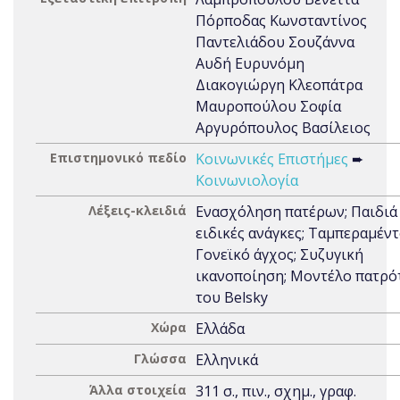
Πόρποδας Κωνσταντίνος
Παντελιάδου Σουζάννα
Αυδή Ευρυνόμη
Διακογιώργη Κλεοπάτρα
Μαυροπούλου Σοφία
Αργυρόπουλος Βασίλειος
Επιστημονικό πεδίο
Κοινωνικές Επιστήμες
➨
Κοινωνιολογία
Λέξεις-κλειδιά
Ενασχόληση πατέρων; Παιδιά
ειδικές ανάγκες; Ταμπεραμέντ
Γονεϊκό άγχος; Συζυγική
ικανοποίηση; Μοντέλο πατρό
του Belsky
Χώρα
Ελλάδα
Γλώσσα
Ελληνικά
Άλλα στοιχεία
311 σ., πιν., σχημ., γραφ.