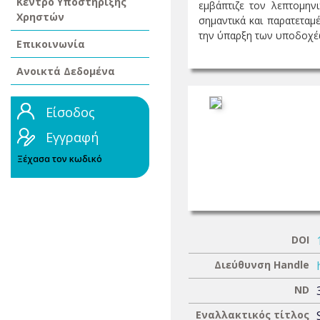
Κέντρο Υποστήριξης
εμβάπτιζε τον λεπτομηνι
Χρηστών
σημαντικά και παρατεταμε
την ύπαρξη των υποδοχέων
Επικοινωνία
Ανοικτά Δεδομένα
Είσοδος
Εγγραφή
Ξέχασα τον κωδικό
DOI
Διεύθυνση Handle
ND
Εναλλακτικός τίτλος