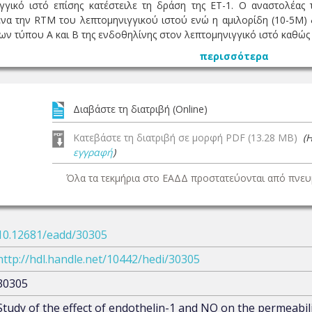
γγικό ιστό επίσης κατέστειλε τη δράση της ΕΤ-1. Ο αναστολέας
́να την RTM του λεπτομηνιγγικού ιστού ενώ η αμιλορίδη (10-5M) δ
 τύπου Α και Β της ενδοθηλίνης στον λεπτομηνιγγικό ιστό καθώς επ
περισσότερα
Διαβάστε τη διατριβή (Online)
Κατεβάστε τη διατριβή σε μορφή PDF (13.28 MB)
(
εγγραφή
)
Όλα τα τεκμήρια στο ΕΑΔΔ προστατεύονται από πνευμ
10.12681/eadd/30305
http://hdl.handle.net/10442/hedi/30305
30305
Study of the effect of endothelin-1 and NO on the permeabi