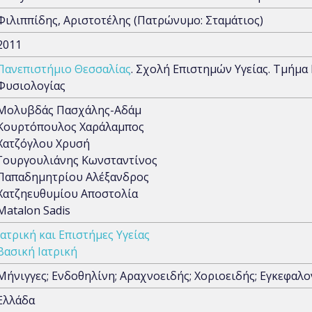
Φιλιππίδης, Αριστοτέλης (Πατρώνυμο: Σταμάτιος)
2011
Πανεπιστήμιο Θεσσαλίας
. Σχολή Επιστημών Υγείας. Τμήμα
Φυσιολογίας
Μολυβδάς Πασχάλης-Αδάμ
Κουρτόπουλος Χαράλαμπος
Χατζόγλου Χρυσή
Γουργουλιάνης Κωνσταντίνος
Παπαδημητρίου Αλέξανδρος
Χατζηευθυμίου Αποστολία
Matalon Sadis
Ιατρική και Επιστήμες Υγείας
Βασική Ιατρική
Μήνιγγες; Ενδοθηλίνη; Αραχνοειδής; Χοριοειδής; Εγκεφαλο
Ελλάδα