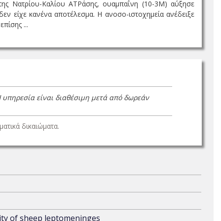
 της Νατρίου-Καλίου ΑTPάσης, ουαμπαΐνη (10-3M) αύξησε
εν είχε κανένα αποτέλεσμα. Η ανοσο-ιστοχημεία ανέδειξε
ίσης ...
Η υπηρεσία είναι διαθέσιμη μετά από δωρεάν
ατικά δικαιώματα.
lity of sheep leptomeninges