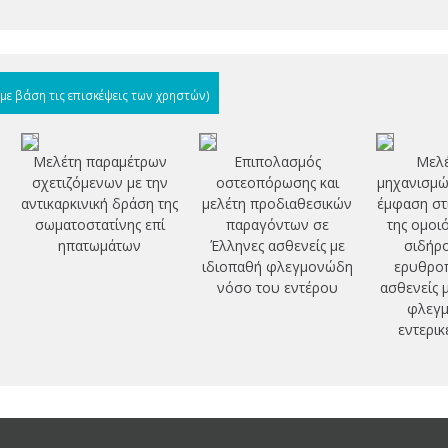
(με βάση τις επισκέψεις των χρηστών)
Μελέτη παραμέτρων
Επιπολασμός
Μελέ
σχετιζόμενων με την
οστεοπόρωσης και
μηχανισμών
αντικαρκινική δράση της
μελέτη προδιαθεσικών
έμφαση στ
σωματοστατίνης επί
παραγόντων σε
της ομοι
ηπατωμάτων
Έλληνες ασθενείς με
σιδήρο
ιδιοπαθή φλεγμονώδη
ερυθροπ
νόσο του εντέρου
ασθενείς 
φλεγμ
εντερικ