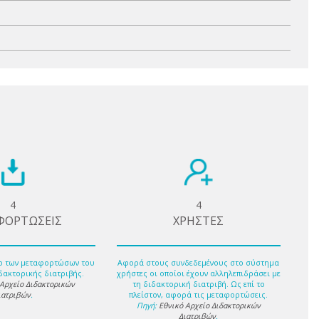
4
4
ΦΟΡΤΩΣΕΙΣ
ΧΡΗΣΤΕΣ
ο των μεταφορτώσων του
Αφορά στους συνδεδεμένους στο σύστημα
δακτορικής διατριβής.
χρήστες οι οποίοι έχουν αλληλεπιδράσει με
 Αρχείο Διδακτορικών
τη διδακτορική διατριβή. Ως επί το
ιατριβών
.
πλείστον, αφορά τις μεταφορτώσεις.
Πηγή:
Εθνικό Αρχείο Διδακτορικών
Διατριβών
.