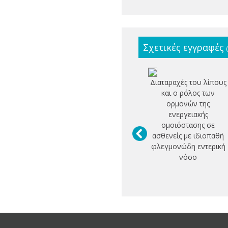
Σχετικές εγγραφές
Διαταραχές του λίπους
και ο ρόλος των
ορμονών της
ενεργειακής
ομοιόστασης σε
ασθενείς με ιδιοπαθή
φλεγμονώδη εντερική
νόσο