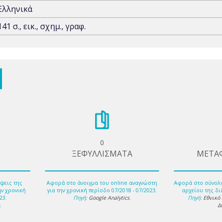
Ελληνικά
141 σ., εικ., σχημ., γραφ.
0
ΞΕΦΥΛΛΙΣΜΑΤΑ
ΜΕΤΑ
ψεις της
Αφορά στο άνοιγμα του online αναγνώστη
Αφορά στο σύνολ
ην χρονική
για την χρονική περίοδο 07/2018 - 07/2023.
αρχείου της δι
23.
Πηγή:
Google Analytics
.
Πηγή:
Εθνικό
s
.
Δ