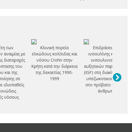
τη των
Κλινική πορεία
Επιδράσεις της
 αναιμίας με
ελκώδους κολίτιδας και
ινσουλίνης και των
ις διαταραχές
νόσου Crohn στην
ινσουλινοειδών
όστασης του
Κρήτη κατά την διάρκεια
αυξητικών παραγόντων
υ και της
της δεκαετίας 1990-
(IGF) στη διακίνηση του
οίησης σε
1999
υπεζωκοτικού υγρού
με ιδιοπαθείς
στο πρόβατο και στον
ονώδεις
άνθρωπο
ές νόσους