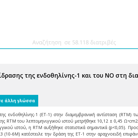
ίδρασης της ενδοθηλίνης-1 και του NO στη δ
σε άλλη γλώσσα
της ενδοθηλίνης-1 (ΕΤ-1) στην διαμεμβρανική αντίσταση (RTM) τ
 της RTM του λεπτομηνιγγικού ιστού μετρήθηκε 10,12 ± 0,45 Ω•cm2.
γικού ιστού, η RTM αυξήθηκε στατιστικά σημαντικά (p<0,05). Πρ
3 (10-6M) κατέστειλε την δράση της ET-1 στην αραχνοειδή επιφάν