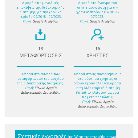
Αφορά στις μοναδικές
Αφορά στο άνοιγμα του
επισκέψεις της διδακτορικής
online αναγνώστη για την
διατριβής για την χρονική
χρονική περίοδο 07/2018 -
περίοδο 07/2018 - 07/2023.
07/2023.
Πηγή:
Google Analytics
.
Πηγή:
Google Analytics
.
13
16
ΜΕΤΑΦΟΡΤΩΣΕΙΣ
ΧΡΗΣΤΕΣ
Αφορά στο σύνολο των
Αφορά στους συνδεδεμένους
μεταφορτώσων του αρχείου
στο σύστημα χρήστες οι
της διδακτορικής διατριβής.
οποίοι έχουν αλληλεπιδράσει
Πηγή:
Εθνικό Αρχείο
με τη διδακτορική διατριβή.
Διδακτορικών Διατριβών
.
Ως επί το πλείστον, αφορά
τις μεταφορτώσεις.
Πηγή:
Εθνικό Αρχείο
Διδακτορικών Διατριβών
.
Σχετικές εγγραφές
(με βάση τις επισκέψεις των