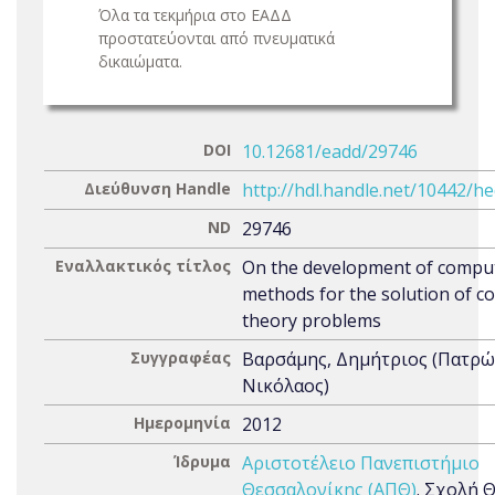
Όλα τα τεκμήρια στο ΕΑΔΔ
προστατεύονται από πνευματικά
δικαιώματα.
DOI
10.12681/eadd/29746
Διεύθυνση Handle
http://hdl.handle.net/10442/h
ND
29746
Εναλλακτικός τίτλος
On the development of comput
methods for the solution of co
theory problems
Συγγραφέας
Βαρσάμης, Δημήτριος (Πατρώ
Νικόλαος)
Ημερομηνία
2012
Ίδρυμα
Αριστοτέλειο Πανεπιστήμιο
Θεσσαλονίκης (ΑΠΘ)
. Σχολή 