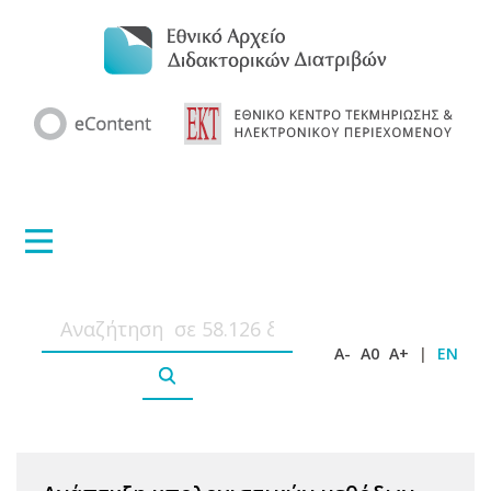
A-
A0
A+
|
EN