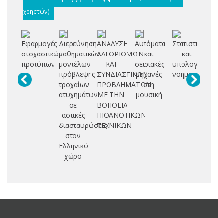
χρηστών)
Εφαρμογές
Διερεύνηση
ΑΝΑΛΥΣΗ
Αυτόματα
Στατιστική
Qu
στοχαστικών
μαθηματικών
ΑΛΓΟΡΙΘΜΩΝ
και
και
po
προτύπων
μοντέλων
ΚΑΙ
σειριακές
υπολογιστική
πρόβλεψης
ΣΥΝΔΙΑΣΤΙΚΩΝ
μηχανές
νοημοσύνη
r
τροχαίων
ΠΡΟΒΛΗΜΑΤΩΝ
στη
r
ατυχημάτων
ΜΕ ΤΗΝ
μουσική
mi
σε
ΒΟΗΘΕΙΑ
αστικές
ΠΙΘΑΝΟΤΙΚΩΝ
c
διασταυρώσεις
ΤΕΧΝΙΚΩΝ
στον
Ελληνικό
χώρο