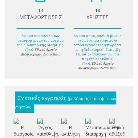
14
18
ΜΕΤΑΦΟΡΤΩΣΕΙΣ
ΧΡΗΣΤΕΣ
Αφορά στο σύνολο των
Αφορά στους συνδεδεμένους
μεταφορτώσων του αρχείου
στο σύστημα χρήστες οι
της διδακτορικής διατριβής.
οποίοι έχουν αλληλεπιδράσει
Πηγή:
Εθνικό Αρχείο
με τη διδακτορική διατριβή.
Διδακτορικών Διατριβών
.
Ως επί το πλείστον, αφορά
τις μεταφορτώσεις.
Πηγή:
Εθνικό Αρχείο
Διδακτορικών Διατριβών
.
Σχετικές εγγραφές
(με βάση τις επισκέψεις των
χρηστών)
Η
Άγχος,
Η
Μετατραυματική
Ηθικό
Μ
διεργασία
κατάθλιψη,
αντίληψη
διαταραχή
αδιέξοδο