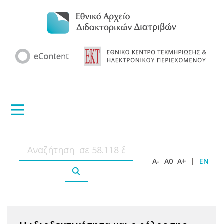
A-
A0
A+
|
EN