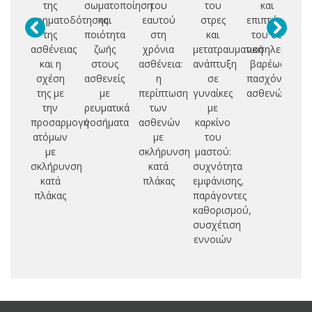
της
σωματοποίηση
του
του
και
Ν
νοηματοδότησης
και
εαυτού
στρες
επιπτώσεις
Π
της
ποιότητα
στη
και
του σε
ασθένειας
ζωής
χρόνια
μετατραυματική
νοσηλευτές
Ε
και η
στους
ασθένεια:
ανάπτυξη
βαρέως
Ν
σχέση
ασθενείς
η
σε
πασχόντων
Ψ
της με
με
περίπτωση
γυναίκες
ασθενών
Υ
την
ρευματικά
των
με
προσαρμογή
νοσήματα
ασθενών
καρκίνο
Γ
ατόμων
με
του
Ν
με
σκλήρυνση
μαστού:
σκλήρυνση
κατά
συχνότητα
κατά
πλάκας
εμφάνισης,
πλάκας
παράγοντες
καθορισμού,
συσχέτιση
εννοιών