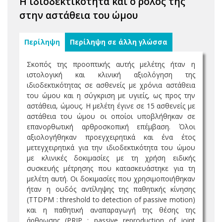
Η ιδιοδεκτικότητα και ο ρόλος της
στην αστάθεια του ώμου
Περίληψη
Περίληψη σε άλλη γλώσσα
Σκοπός της προοπτικής αυτής μελέτης ήταν η
ιστολογική και κλινική αξιολόγηση της
ιδιοδεκτικότητας σε ασθενείς με χρόνια αστάθεια
του ώμου και η σύγκριση με υγιείς, ως προς την
αστάθεια, ώμους. Η μελέτη έγινε σε 15 ασθενείς με
αστάθεια του ώμου οι οποίοι υποβλήθηκαν σε
επανορθωτική αρθροσκοπική επέμβαση. Όλοι
αξιολογήθηκαν προεγχειρητικά και ένα έτος
μετεγχειρητικά για την ιδιοδεκτικότητα του ώμου
με κλινικές δοκιμασίες με τη χρήση ειδικής
συσκευής μέτρησης που κατασκευάστηκε για τη
μελέτη αυτή. Οι δοκιμασίες που χρησιμοποιήθηκαν
ήταν η ουδός αντίληψης της παθητικής κίνησης
(TTDPM : threshold to detection of passive motion)
και η παθητική αναπαραγωγή της θέσης της
άρθρωσης (PRJP : passive reproduction of joint