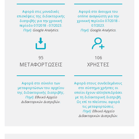
Αφορά στις μοναδικές
Αφορά στο άνοιγμα του
επισκέψεις της διδακτορικής
online αναγνώστη για την
διατριβής για την χρονική
χρονική περίοδο 07/2018 -
περίοδο 07/2018 - 07/2023.
07/2023.
Πηγή:
Google Analytics
.
Πηγή:
Google Analytics
.
95
106
ΜΕΤΑΦΟΡΤΩΣΕΙΣ
ΧΡΗΣΤΕΣ
Αφορά στο σύνολο των
Αφορά στους συνδεδεμένους
μεταφορτώσων του αρχείου
στο σύστημα χρήστες οι
της διδακτορικής διατριβής.
οποίοι έχουν αλληλεπιδράσει
Πηγή:
Εθνικό Αρχείο
με τη διδακτορική διατριβή.
Διδακτορικών Διατριβών
.
Ως επί το πλείστον, αφορά
τις μεταφορτώσεις.
Πηγή:
Εθνικό Αρχείο
Διδακτορικών Διατριβών
.