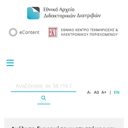
A-
A0
A+
|
EN