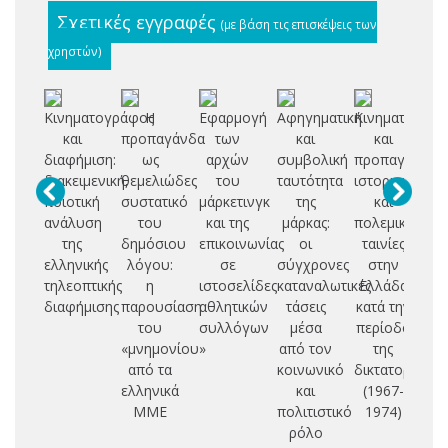
Σχετικές εγγραφές
(με βάση τις επισκέψεις των
χρηστών)
Κινηματογράφος
Η
Εφαρμογή
Αφηγηματική
Κινηματογρά
και
προπαγάνδα
των
και
και
εκ
διαφήμιση:
ως
αρχών
συμβολική
προπαγάνδα:
διακειμενική,
θεμελιώδες
του
ταυτότητα
ιστορικές
π
ποιοτική
συστατικό
μάρκετινγκ
της
και
εκ
ανάλυση
του
και της
μάρκας:
πολεμικές
της
δημόσιου
επικοινωνίας
οι
ταινίες
αν
ελληνικής
λόγου:
σε
σύγχρονες
στην
το
τηλεοπτικής
η
ιστοσελίδες
καταναλωτικές
Ελλάδα
διαφήμισης
παρουσίαση
αθλητικών
τάσεις
κατά την
ο
του
συλλόγων
μέσα
περίοδο
«μνημονίου»
από τον
της
δι
από τα
κοινωνικό
δικτατορίας
ελληνικά
και
(1967-
σχ
ΜΜΕ
πολιτιστικό
1974)
ρόλο